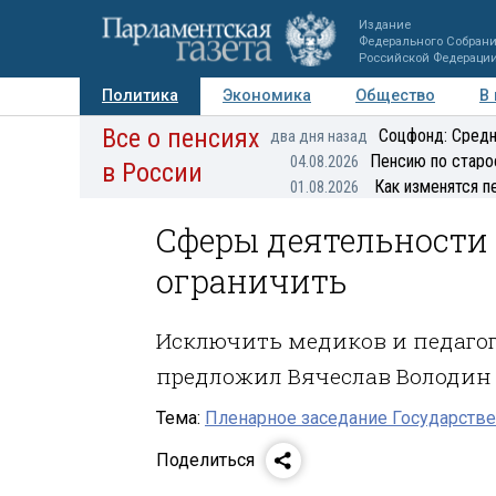
Издание
Федерального Собран
Российской Федераци
Политика
Экономика
Общество
В
Все о пенсиях
Фото
Авторы
Персоны
Мнения
Регионы
Соцфонд: Средн
два дня назад
Пенсию по старо
04.08.2026
в России
Как изменятся п
01.08.2026
Сферы деятельности 
ограничить
Исключить медиков и педагог
предложил Вячеслав Володин
Тема:
Пленарное заседание Государстве
Поделиться