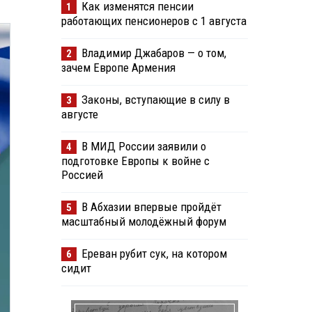
Как изменятся пенсии
1
работающих пенсионеров с 1 августа
Владимир Джабаров — о том,
2
зачем Европе Армения
Законы, вступающие в силу в
3
августе
В МИД России заявили о
4
подготовке Европы к войне с
Россией
В Абхазии впервые пройдёт
5
масштабный молодёжный форум
Ереван рубит сук, на котором
6
сидит