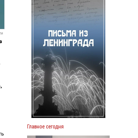
ти
в
6
,
Главное сегодня
ть