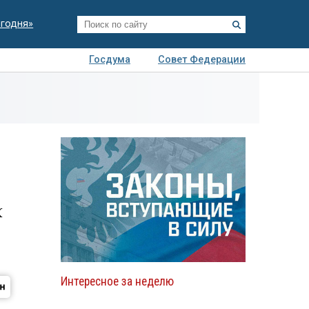
егодня»
Госдума
Совет Федерации
я
Авто
Недвижимость
Технологии
иза
Ж
Интересное за неделю