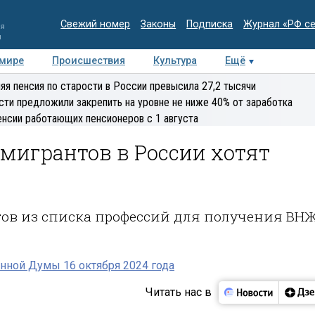
Свежий номер
Законы
Подписка
Журнал «РФ с
ия
и
 мире
Происшествия
Культура
Ещё
Медиацентр
Интервью
Колумнисты
Делова
яя пенсия по старости в России превысила 27,2 тысячи
эксперт
сти предложили закрепить на уровне не ниже 40% от заработка
енсии работающих пенсионеров с 1 августа
мигрантов в России хотят
ов из списка профессий для получения ВН
нной Думы 16 октября 2024 года
Читать нас в