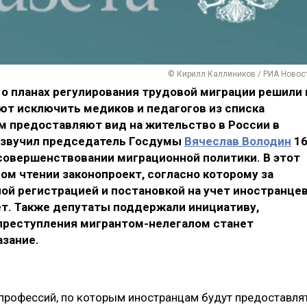
© Кирилл Каллиников / РИА Новос
о планах регулирования трудовой миграции решили 
ют исключить медиков и педагогов из списка
м предоставляют вид на жительство в России в
озвучил председатель Госдумы
Вячеслав Володин
1
 совершенствовании миграционной политики. В этот
ом чтении законопроект, согласно которому за
ой регистрацией и постановкой на учет иностранцев
ет. Также депутаты поддержали инициативу,
преступления мигрантом-нелегалом станет
зание.
профессий, по которым иностранцам будут предоставля