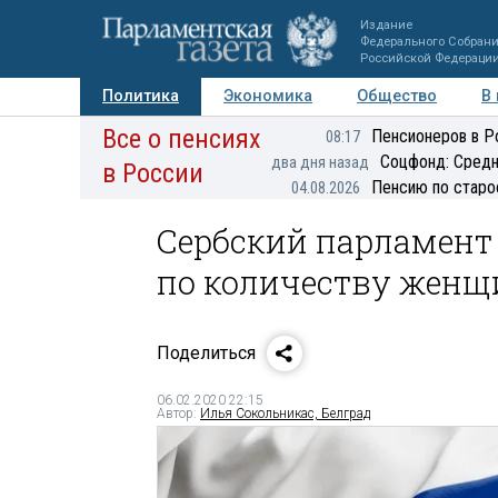
Издание
Федерального Собран
Российской Федераци
Политика
Экономика
Общество
В
Все о пенсиях
Фото
Авторы
Персоны
Мнения
Регионы
Пенсионеров в Р
08:17
Соцфонд: Средн
два дня назад
в России
Пенсию по старо
04.08.2026
Сербский парламент
по количеству женщ
Поделиться
06.02.2020 22:15
Автор:
Илья Сокольникас, Белград