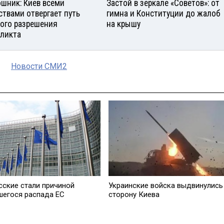
шник: Киев всеми
Застой в зеркале «Советов»: от
ствами отвергает путь
гимна и Конституции до жалоб
ого разрешения
на крышу
ликта
Новости СМИ2
сские стали причиной
Украинские войска выдвинулись
шегося распада EC
сторону Киева