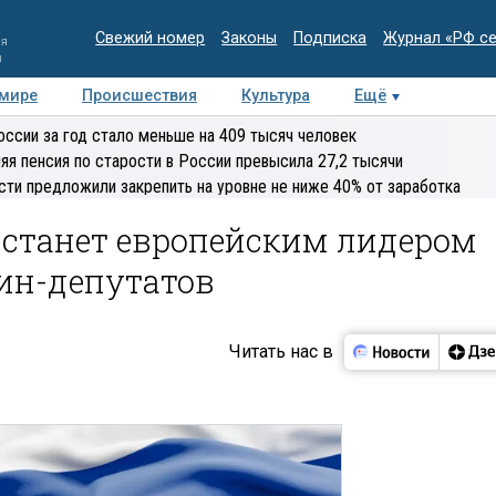
Свежий номер
Законы
Подписка
Журнал «РФ с
ия
и
 мире
Происшествия
Культура
Ещё
Медиацентр
Интервью
Колумнисты
Делова
оссии за год стало меньше на 409 тысяч человек
эксперт
яя пенсия по старости в России превысила 27,2 тысячи
сти предложили закрепить на уровне не ниже 40% от заработка
 станет европейским лидером
ин-депутатов
Читать нас в