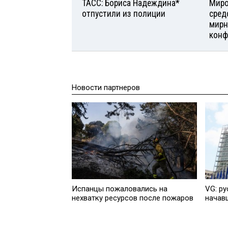
ТАСС: Бориса Надеждина*
Миро
отпустили из полиции
сред
мирн
конф
Новости партнеров
Испанцы пожаловались на
VG: ру
нехватку ресурсов после пожаров
начав