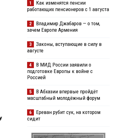
Как изменятся пенсии
1
работающих пенсионеров с 1 августа
Владимир Джабаров — о том,
2
зачем Европе Армения
Законы, вступающие в силу в
3
августе
В МИД России заявили о
4
подготовке Европы к войне с
Россией
В Абхазии впервые пройдёт
5
масштабный молодёжный форум
Ереван рубит сук, на котором
6
у
сидит