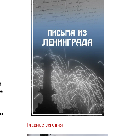
й
ые
их
Главное сегодня