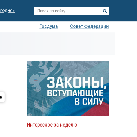
егодня»
Госдума
Совет Федерации
я
Авто
Недвижимость
Технологии
иза
Интересное за неделю