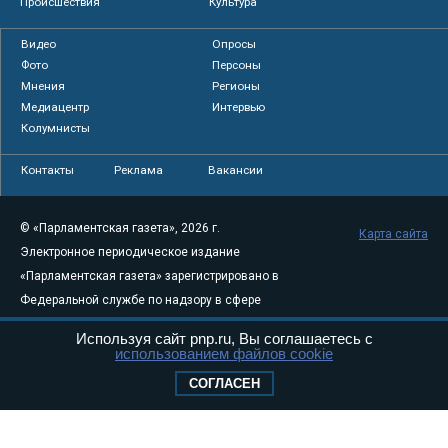
Происшествия
Культура
Видео
Опросы
Фото
Персоны
Мнения
Регионы
Медиацентр
Интервью
Колумнисты
Контакты
Реклама
Вакансии
© «Парламентская газета», 2026 г.
Карта сайта
Электронное периодическое издание
«Парламентская газета» зарегистрировано в
Федеральной службе по надзору в сфере
связи, информационных технологий и
Используя сайт pnp.ru, Вы соглашаетесь с
массовых коммуникаций (Роскомнадзор) 05
использованием файлов cookie
августа 2011 года. 18+
СОГЛАСЕН
Свидетельство о регистрации Эл № ФС77-
46097
Учредитель — АНО «Парламентская газета»