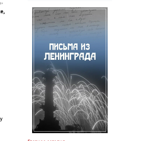
а»
е,
у