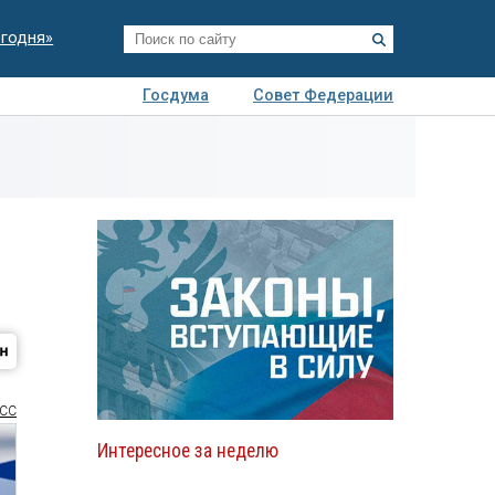
егодня»
Госдума
Совет Федерации
я
Авто
Недвижимость
Технологии
иза
СС
Интересное за неделю