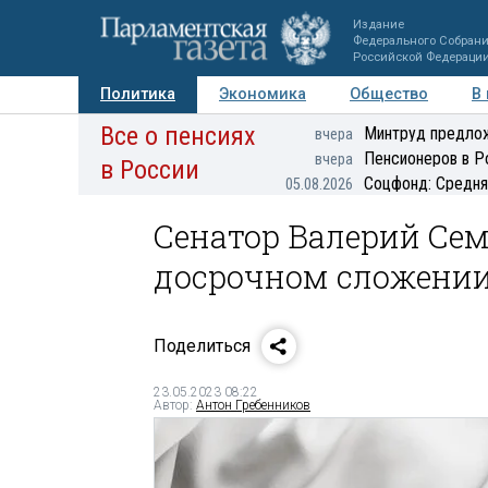
Издание
Федерального Собран
Российской Федераци
Политика
Экономика
Общество
В
Все о пенсиях
Фото
Авторы
Персоны
Мнения
Регионы
Минтруд предлож
вчера
Пенсионеров в Р
вчера
в России
Соцфонд: Средня
05.08.2026
Сенатор Валерий Сем
досрочном сложени
Поделиться
23.05.2023 08:22
Автор:
Антон Гребенников