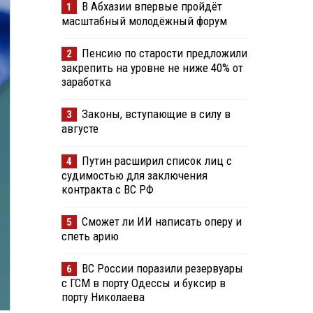
В Абхазии впервые пройдёт
1
масштабный молодёжный форум
Пенсию по старости предложили
2
закрепить на уровне не ниже 40% от
заработка
Законы, вступающие в силу в
3
августе
Путин расширил список лиц с
4
судимостью для заключения
контракта с ВС РФ
Сможет ли ИИ написать оперу и
5
спеть арию
ВС России поразили резервуары
6
с ГСМ в порту Одессы и буксир в
порту Николаева