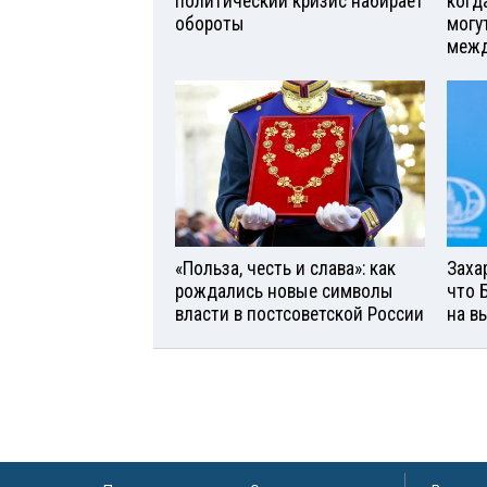
политический кризис набирает
когд
обороты
могу
межд
«Польза, честь и слава»: как
Заха
рождались новые символы
что 
власти в постсоветской России
на в