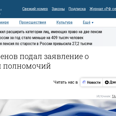
Свежий номер
Законы
Подписка
Журнал «РФ с
ия
и
 мире
Происшествия
Культура
Ещё
Медиацентр
Интервью
Колумнисты
Делова
ил расширить категории лиц, имеющих право на две пенсии
эксперт
оссии за год стало меньше на 409 тысяч человек
я пенсия по старости в России превысила 27,2 тысячи
енов подал заявление о
и полномочий
Читать нас в
Источник:
ТА