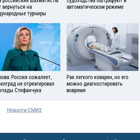
а российские шахматисты
судоходства оштрафуют в
т вернуться на
автоматическом режиме
ународные турниры
рова: Россия сожалеет,
Рак легкого коварен, но его
Белград не отреагировал
можно диагностировать
ыпады Стефанчука
вовремя
Новости СМИ2