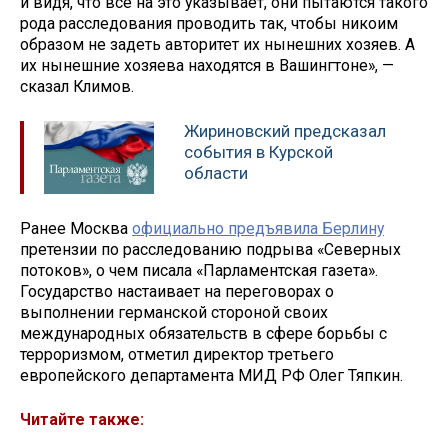
и видя, что все на это указывает, они пытаются такого
рода расследования проводить так, чтобы никоим
образом не задеть авторитет их нынешних хозяев. А
их нынешние хозяева находятся в Вашингтоне», —
сказал Климов.
Жириновский предсказал
события в Курской
области
Ранее Москва
официально предъявила Берлину
претензии по расследованию подрыва «Северных
потоков», о чем писала «Парламентская газета».
Государство настаивает на переговорах о
выполнении германской стороной своих
международных обязательств в сфере борьбы с
терроризмом, отметил директор третьего
европейского департамента МИД РФ Олег Тяпкин.
Читайте также: