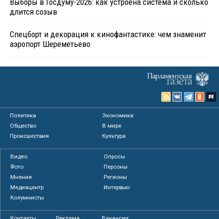
Выборы в Госдуму-2026: как устроена система и сколько
длится созыв
Спецборт и декорация к кинофантастике: чем знаменит
аэропорт Шереметьево
Политика
Экономика
Общество
В мире
Происшествия
Культура
Видео
Опросы
Фото
Персоны
Мнения
Регионы
Медиацентр
Интервью
Колумнисты
Контакты
Реклама
Вакансии