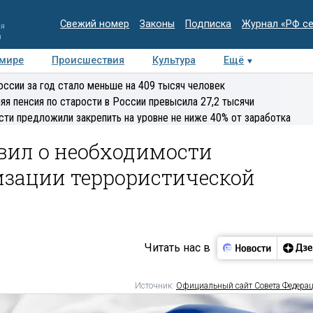
Свежий номер
Законы
Подписка
Журнал «РФ с
ия
и
 мире
Происшествия
Культура
Ещё
Медиацентр
Интервью
Колумнисты
Делова
оссии за год стало меньше на 409 тысяч человек
эксперт
яя пенсия по старости в России превысила 27,2 тысячи
сти предложили закрепить на уровне не ниже 40% от заработка
вил о необходимости
изации террористической
Читать нас в
Источник:
Официальный сайт Совета Федера