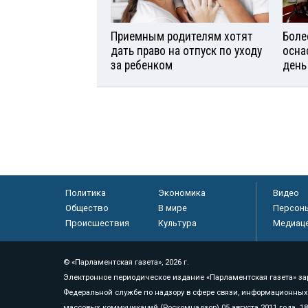
Приемным родителям хотят
Боле
дать право на отпуск по уходу
осна
за ребенком
день
Политика
Экономика
Видео
Общество
В мире
Персон
Происшествия
Культура
Медиац
© «Парламентская газета», 2026 г.
Электронное периодическое издание «Парламентская газета» за
Федеральной службе по надзору в сфере связи, информационных
массовых коммуникаций (Роскомнадзор) 05 августа 2011 года. 1