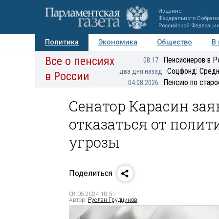
Издание
Федерального Собран
Российской Федераци
Политика
Экономика
Общество
В
Все о пенсиях
Фото
Авторы
Персоны
Мнения
Регионы
Пенсионеров в Р
08:17
Соцфонд: Средн
два дня назад
в России
Пенсию по старо
04.08.2026
Сенатор Карасин зая
отказаться от полит
угрозы
Поделиться
08.05.2024 18:51
Автор:
Руслан Грудцинов