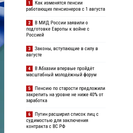
Как изменятся пенсии
1
работающих пенсионеров с 1 августа
В МИД России заявили о
2
подготовке Европы к войне с
Россией
Законы, вступающие в силу в
3
августе
В Абхазии впервые пройдёт
4
масштабный молодёжный форум
Пенсию по старости предложили
5
закрепить на уровне не ниже 40% от
заработка
Путин расширил список лиц с
6
судимостью для заключения
контракта с ВС РФ