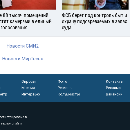
е 88 тысяч помещений
ФСБ берет под контроль быт и
стят камерами в единый
охрану подозреваемых в залах
 голосования
суда
Новости СМИ2
Новости МирТесен
Опросы
Фото
Контакты
ы
Мнения
Регионы
Реклама
ентр
Интервью
Колумнисты
Вакансии
регистрировано в
 технологий и
8+