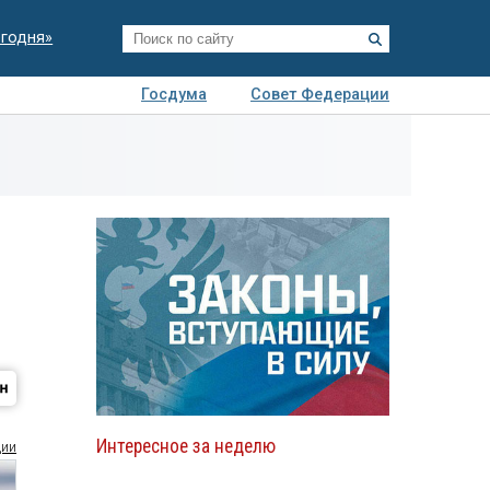
егодня»
Госдума
Совет Федерации
я
Авто
Недвижимость
Технологии
иза
Интересное за неделю
ции