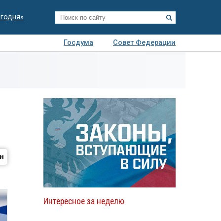
егодня»
Госдума
Совет Федерации
я
Авто
Недвижимость
Технологии
иза
Интересное за неделю