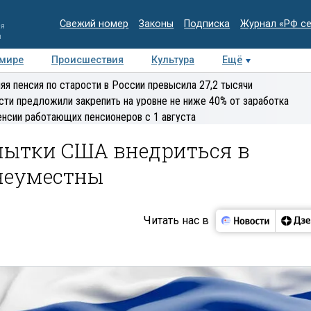
Свежий номер
Законы
Подписка
Журнал «РФ с
ия
и
 мире
Происшествия
Культура
Ещё
Медиацентр
Интервью
Колумнисты
Делова
яя пенсия по старости в России превысила 27,2 тысячи
эксперт
сти предложили закрепить на уровне не ниже 40% от заработка
енсии работающих пенсионеров с 1 августа
опытки США внедриться в
неуместны
Читать нас в