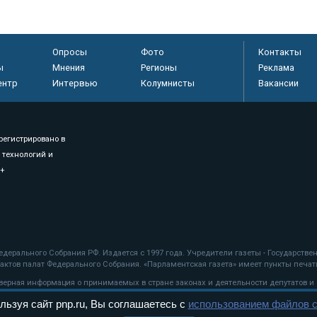
Опросы
Фото
Контакты
ы
Мнения
Регионы
Реклама
ентр
Интервью
Колумнисты
Вакансии
регистрировано в
 технологий и
8+
.
дерального Собрания РФ. Издается с 1997 года. Учредители газеты - Государств
ктов палат Федерального Собрания. «Парламентская газета» имеет пункты печати
оверная информация о принимаемых в стране законах и деятельности депутатов и
льзуя сайт pnp.ru, Вы соглашаетесь с
использованием файлов c
ехнологии