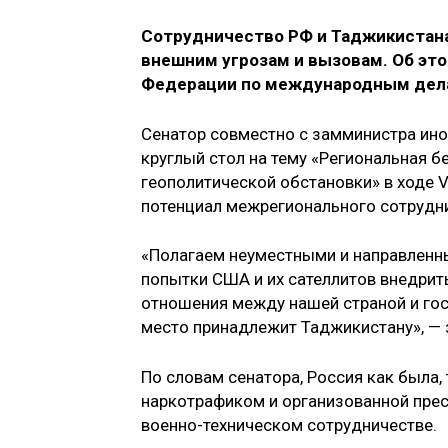
Сотрудничество РФ и Таджикистана
внешним угрозам и вызовам. Об эт
Федерации по международным де
Сенатор совместно с замминистра ин
круглый стол на тему «Региональная б
геополитической обстановки» в ходе 
потенциал межрегионального сотрудни
«Полагаем неуместными и направленн
попытки США и их сателлитов внедрит
отношения между нашей страной и го
место принадлежит Таджикистану», — з
По словам сенатора, Россия как была,
наркотрафиком и организованной прест
военно-техническом сотрудничестве.