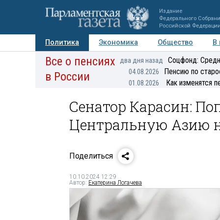
Издание
Федерального Собран
Российской Федераци
Политика
Экономика
Общество
В
Все о пенсиях
Фото
Авторы
Персоны
Мнения
Регионы
Соцфонд: Средн
два дня назад
Пенсию по старо
04.08.2026
в России
Как изменятся п
01.08.2026
Сенатор Карасин: П
Центральную Азию 
Поделиться
10.10.2024 12:29
Автор:
Екатерина Логачева