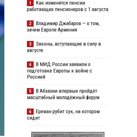
Как изменятся пенсии
1
работающих пенсионеров с 1 августа
Владимир Джабаров — о том,
2
зачем Европе Армения
Законы, вступающие в силу в
3
августе
В МИД России заявили о
4
подготовке Европы к войне с
Россией
В Абхазии впервые пройдёт
5
масштабный молодёжный форум
Ереван рубит сук, на котором
6
сидит