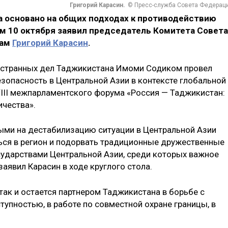
Григорий Карасин.
© Пресс-служба Совета Федерац
 основано на общих подходах к противодействию
ом 10 октября заявил председатель Комитета Совета
лам
Григорий Карасин
.
остранных дел Таджикистана Имоми Содиком провел
езопасность в Центральной Азии в контексте глобальной
VIII межпарламентского форума «Россия — Таджикистан:
чества».
ыми на дестабилизацию ситуации в Центральной Азии
ься в регион и подорвать традиционные дружественные
сударствами Центральной Азии, среди которых важное
аявил Карасин в ходе круглого стола.
 так и остается партнером Таджикистана в борьбе с
упностью, в работе по совместной охране границы, в