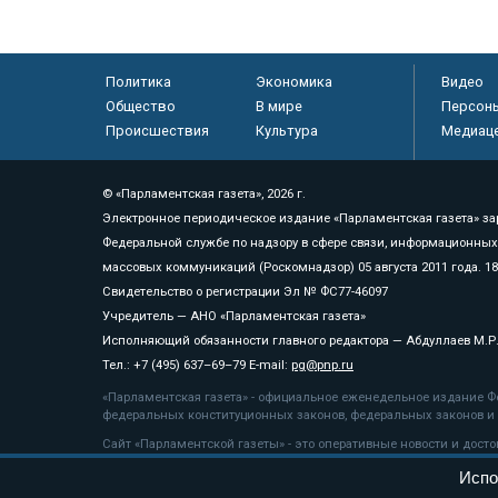
Политика
Экономика
Видео
Общество
В мире
Персон
Происшествия
Культура
Медиац
© «Парламентская газета», 2026 г.
Электронное периодическое издание «Парламентская газета» за
Федеральной службе по надзору в сфере связи, информационных
массовых коммуникаций (Роскомнадзор) 05 августа 2011 года. 1
Свидетельство о регистрации Эл № ФС77-46097
Учредитель — АНО «Парламентская газета»
Исполняющий обязанности главного редактора — Абдуллаев М.Р
Тел.: +7 (495) 637–69–79 E-mail:
pg@pnp.ru
«Парламентская газета» - официальное еженедельное издание Фе
федеральных конституционных законов, федеральных законов и а
Сайт «Парламентской газеты» - это оперативные новости и дост
«Парламентской газеты» активная ссылка на pnp.ru обязательна.
Испо
На информационном ресурсе применяются
рекомендательные т