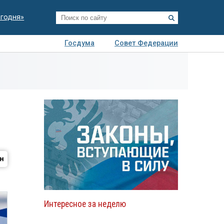
егодня»
Госдума
Совет Федерации
я
Авто
Недвижимость
Технологии
иза
Интересное за неделю