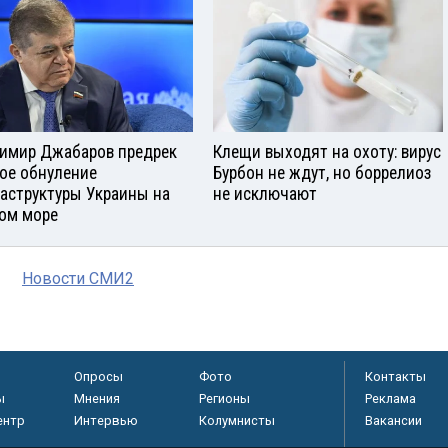
имир Джабаров предрек
Клещи выходят на охоту: вирус
ое обнуление
Бурбон не ждут, но боррелиоз
аструктуры Украины на
не исключают
ом море
Новости СМИ2
Опросы
Фото
Контакты
ы
Мнения
Регионы
Реклама
ентр
Интервью
Колумнисты
Вакансии