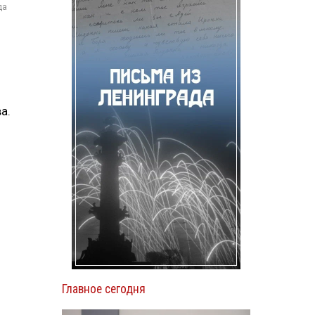
да
а.
Главное сегодня