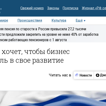
Свежий номер
Законы
Подписка
Журнал «РФ с
ия
и
 мире
Происшествия
Культура
Ещё
Медиацентр
Интервью
Колумнисты
Делова
яя пенсия по старости в России превысила 27,2 тысячи
эксперт
сти предложили закрепить на уровне не ниже 40% от заработка
енсии работающих пенсионеров с 1 августа
 хочет, чтобы бизнес
ь в свое развитие
Читать нас в