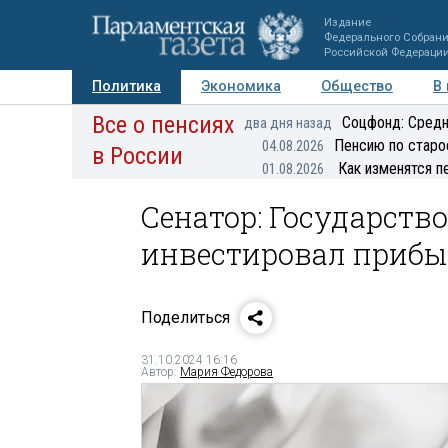
Издание
Федерального Собран
Российской Федераци
Политика
Экономика
Общество
В
Все о пенсиях
Фото
Авторы
Персоны
Мнения
Регионы
Соцфонд: Средн
два дня назад
Пенсию по старо
04.08.2026
в России
Как изменятся п
01.08.2026
Сенатор: Государство
инвестировал прибыл
Поделиться
31.10.2024 16:16
Автор:
Мария Федорова