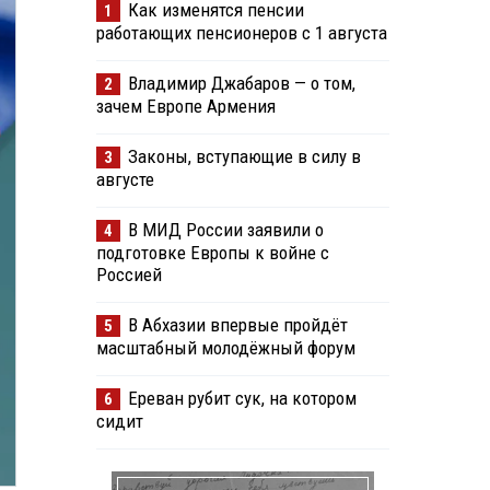
Как изменятся пенсии
1
работающих пенсионеров с 1 августа
Владимир Джабаров — о том,
2
зачем Европе Армения
Законы, вступающие в силу в
3
августе
В МИД России заявили о
4
подготовке Европы к войне с
Россией
В Абхазии впервые пройдёт
5
масштабный молодёжный форум
Ереван рубит сук, на котором
6
сидит