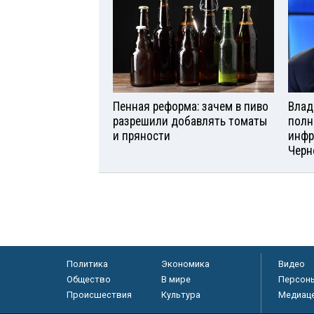
Пенная реформа: зачем в пиво
Влад
разрешили добавлять томаты
полн
и пряности
инфр
Черн
Политика
Экономика
Видео
Общество
В мире
Персон
Происшествия
Культура
Медиац