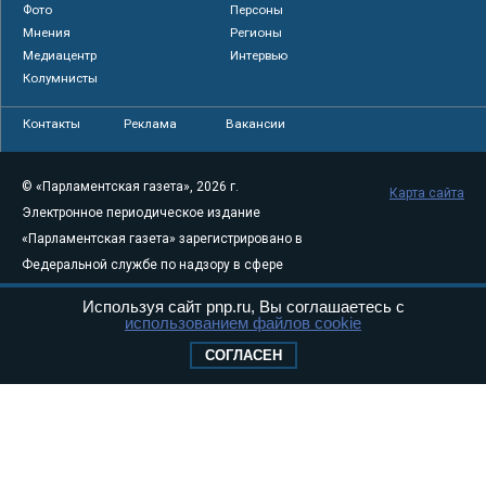
Фото
Персоны
Мнения
Регионы
Медиацентр
Интервью
Колумнисты
Контакты
Реклама
Вакансии
© «Парламентская газета», 2026 г.
Карта сайта
Электронное периодическое издание
«Парламентская газета» зарегистрировано в
Федеральной службе по надзору в сфере
связи, информационных технологий и
Используя сайт pnp.ru, Вы соглашаетесь с
массовых коммуникаций (Роскомнадзор) 05
использованием файлов cookie
августа 2011 года. 18+
СОГЛАСЕН
Свидетельство о регистрации Эл № ФС77-
46097
Учредитель — АНО «Парламентская газета»
Исполняющий обязанности главного
редактора — Абдуллаев М.Р.