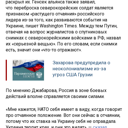
раскрыл их. Генсек альянса также заявил,
что переброска северокорейских солдат является
признаком «растущего отчаяния» российского
лидера из-за того, как развиваются события на
Украине, пишет Washington Times. Между тем Путин,
отвечая на вопрос журналистов о спутниковых
снимках с северокорейскими войсками в РФ, назвал
их «серьезной вещью». По его словам, если снимки
есть, значит они «что-то отражают».
Захарова предупредила о
неоколониализме из-за
угроз США Грузии
По мнению Джабарова, Россия в зоне боевых
действий вполне справляется своими силами.
«Мне кажется, НАТО себя имеет в виду, когда говорит
про отчаянное положение. Вот они сейчас в отчаянии,
потому что их ставка на Украину себя не оправдала.
Украина терпит крах, и они это видят», —
сказал