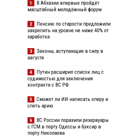
В Абхазии впервые пройдёт
1
масштабный молодёжный форум
Пенсию по старости предложили
2
закрепить на уровне не ниже 40% от
заработка
Законы, вступающие в силу в
3
августе
Путин расширил список лиц с
4
судимостью для заключения
контракта с ВС РФ
Сможет ли ИИ написать оперу и
5
спеть арию
ВС России поразили резервуары
6
с ГСМ в порту Одессы и буксир в
порту Николаева