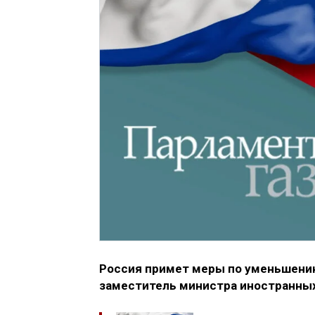
Россия примет меры по уменьшению
заместитель министра иностранных