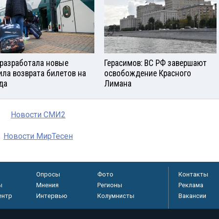
разработала новые
Герасимов: ВС РФ завершают
ила возврата билетов на
освобождение Красного
да
Лимана
Новости СМИ2
Новости МирТесен
Опросы
Фото
Контакты
ы
Мнения
Регионы
Реклама
ентр
Интервью
Колумнисты
Вакансии