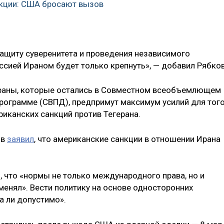
нкции: США бросают вызов
защиту суверенитета и проведения независимого
сией Ираном будет только крепнуть», — добавил Рябков
страны, которые остались в Совместном всеобъемлющем
программе (СВПД), предпримут максимум усилий для того
иканских санкций против Тегерана.
ов
заявил
, что американские санкции в отношении Ирана
о, что «нормы не только международного права, но и
енял». Вести политику на основе односторонних
а ли допустимо».