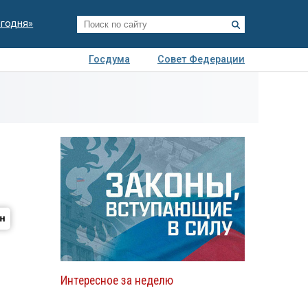
егодня»
Госдума
Совет Федерации
я
Авто
Недвижимость
Технологии
иза
Интересное за неделю