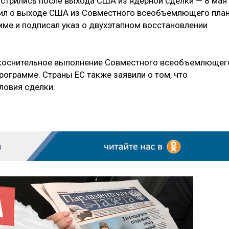
стрились после выхода США из ядерной сделки — 8 мая
ил о выходе США из Совместного всеобъемлющего пла
мме и подписал указ о двухэтапном восстановлении
еукоснительное выполнение Совместного всеобъемлющег
рограмме. Страны ЕС также заявили о том, что
ловия сделки.