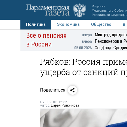
Издание
Федерального Собран
Российской Федераци
Политика
Экономика
Общество
В
Все о пенсиях
Фото
Авторы
Персоны
Мнения
Регионы
Минтруд предлож
вчера
Пенсионеров в Р
вчера
в России
Соцфонд: Средня
05.08.2026
Рябков: Россия при
ущерба от санкций 
Поделиться
08.11.2018 12:32
Автор:
Дарья Рыночнова