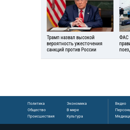
Трамп назвал высокой
ФАС 
вероятность ужесточения
прав
санкций против России
поез
Политика
Экономика
Видео
Общество
В мире
Персон
Происшествия
Культура
Медиац