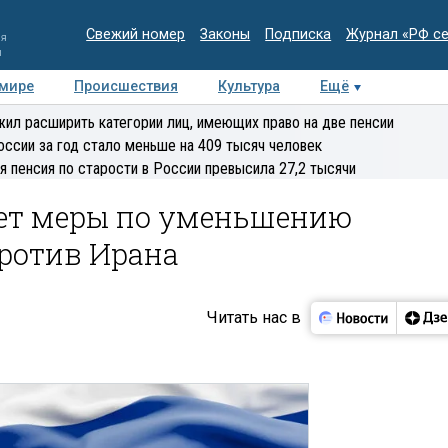
Свежий номер
Законы
Подписка
Журнал «РФ с
ия
и
 мире
Происшествия
Культура
Ещё
Медиацентр
Интервью
Колумнисты
Делова
ил расширить категории лиц, имеющих право на две пенсии
эксперт
оссии за год стало меньше на 409 тысяч человек
я пенсия по старости в России превысила 27,2 тысячи
мет меры по уменьшению
против Ирана
Читать нас в