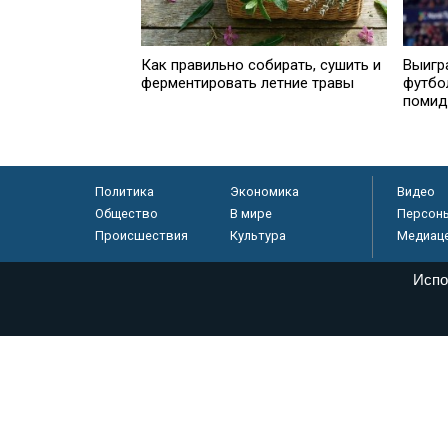
Как правильно собирать, сушить и
Выигр
ферментировать летние травы
футбо
помид
Политика
Экономика
Видео
Общество
В мире
Персон
Происшествия
Культура
Медиац
Испо
© «Парламентская газета», 2026 г.
Электронное периодическое издание «Парламентская газета» за
Федеральной службе по надзору в сфере связи, информационных
массовых коммуникаций (Роскомнадзор) 05 августа 2011 года. 1
Свидетельство о регистрации Эл № ФС77-46097
Учредитель — АНО «Парламентская газета»
Исполняющий обязанности главного редактора — Абдуллаев М.Р
Тел.: +7 (495) 637–69–79 E-mail:
pg@pnp.ru