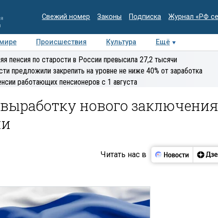
Свежий номер
Законы
Подписка
Журнал «РФ с
ия
и
 мире
Происшествия
Культура
Ещё
Медиацентр
Интервью
Колумнисты
Делова
яя пенсия по старости в России превысила 27,2 тысячи
эксперт
сти предложили закрепить на уровне не ниже 40% от заработка
енсии работающих пенсионеров с 1 августа
 выработку нового заключени
ии
Читать нас в