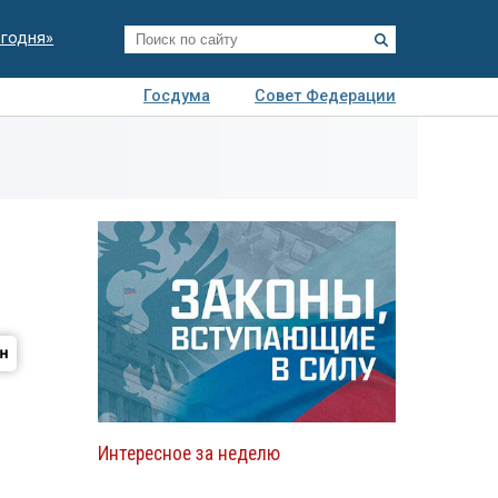
егодня»
Госдума
Совет Федерации
я
Авто
Недвижимость
Технологии
иза
я
Интересное за неделю