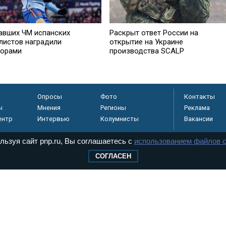
авших ЧМ испанских
Раскрыт ответ России на
листов наградили
открытие на Украине
орами
производства SCALP
Опросы
Фото
Контакты
ы
Мнения
Регионы
Реклама
ентр
Интервью
Колумнисты
Вакансии
льзуя сайт pnp.ru, Вы соглашаетесь с
использованием файлов c
СОГЛАСЕН
регистрировано в
 технологий и
8+
.