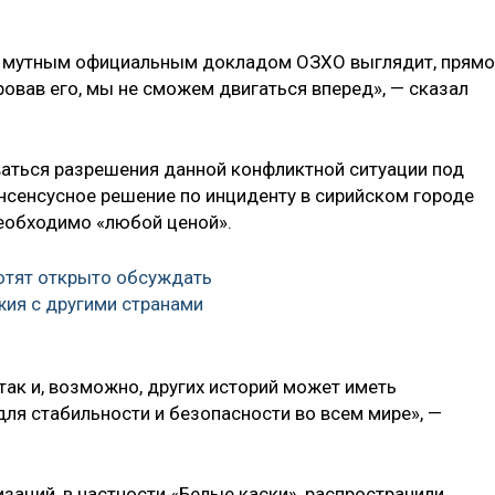
нь мутным официальным докладом ОЗХО выглядит, прямо
ровав его, мы не сможем двигаться вперед», — сказал
ваться разрешения данной конфликтной ситуации под
онсенсусное решение по инциденту в сирийском городе
необходимо «любой ценой».
отят открыто обсуждать
ия с другими странами
так и, возможно, других историй может иметь
ля стабильности и безопасности во всем мире», —
заций, в частности «Белые каски», распространили