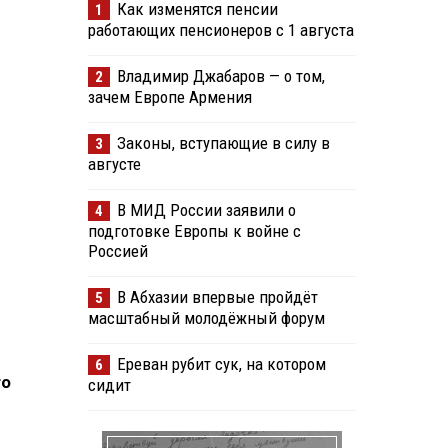
Как изменятся пенсии
1
работающих пенсионеров с 1 августа
Владимир Джабаров — о том,
2
зачем Европе Армения
Законы, вступающие в силу в
3
августе
В МИД России заявили о
4
подготовке Европы к войне с
Россией
В Абхазии впервые пройдёт
5
масштабный молодёжный форум
Ереван рубит сук, на котором
6
то
сидит