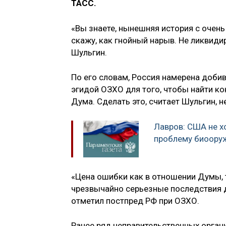
ТАСС.
«Вы знаете, нынешняя история с оче
скажу, как гнойный нарыв. Не ликвиди
Шульгин.
По его словам, Россия намерена доби
эгидой ОЗХО для того, чтобы найти к
Дума. Сделать это, считает Шульгин, 
Лавров: США не х
проблему биооруж
«Цена ошибки как в отношении Думы, 
чрезвычайно серьезные последствия д
отметил постпред РФ при ОЗХО.
Ранее ряд неправительственных органи