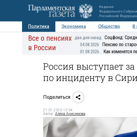
Издание
Федерального Собран
Российской Федераци
Политика
Экономика
Общество
В
Все о пенсиях
Фото
Авторы
Персоны
Мнения
Регионы
Соцфонд: Средн
два дня назад
Пенсию по старо
04.08.2026
в России
Как изменятся п
01.08.2026
Россия выступает за
по инциденту в Сир
Поделиться
21.01.2020 10:34
Автор:
Алёна Анисимова