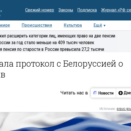
Свежий номер
Законы
Подписка
Журнал «РФ с
ия
и
 мире
Происшествия
Культура
Ещё
Медиацентр
Интервью
Колумнисты
Делова
ил расширить категории лиц, имеющих право на две пенсии
эксперт
оссии за год стало меньше на 409 тысяч человек
я пенсия по старости в России превысила 27,2 тысячи
ла протокол с Белоруссией о
ов
Читать нас в
Источник:
pravo.gov