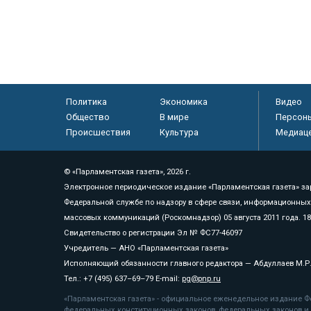
Политика
Экономика
Видео
Общество
В мире
Персон
Происшествия
Культура
Медиац
© «Парламентская газета», 2026 г.
Электронное периодическое издание «Парламентская газета» за
Федеральной службе по надзору в сфере связи, информационных
массовых коммуникаций (Роскомнадзор) 05 августа 2011 года. 1
Свидетельство о регистрации Эл № ФС77-46097
Учредитель — АНО «Парламентская газета»
Исполняющий обязанности главного редактора — Абдуллаев М.Р
Тел.: +7 (495) 637–69–79 E-mail:
pg@pnp.ru
«Парламентская газета» - официальное еженедельное издание Фе
федеральных конституционных законов, федеральных законов и а