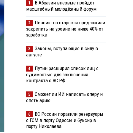
В Абхазии впервые пройдёт
1
масштабный молодёжный форум
Пенсию по старости предложили
2
закрепить на уровне не ниже 40% от
заработка
Законы, вступающие в силу в
3
августе
Путин расширил список лиц с
4
судимостью для заключения
контракта с ВС РФ
Сможет ли ИИ написать оперу и
5
спеть арию
ВС России поразили резервуары
6
с ГСМ в порту Одессы и буксир в
порту Николаева