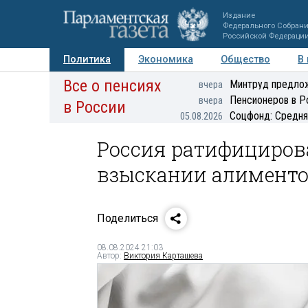
Издание
Федерального Собран
Российской Федераци
Политика
Экономика
Общество
В
Все о пенсиях
Фото
Авторы
Персоны
Мнения
Регионы
Минтруд предлож
вчера
Пенсионеров в Р
вчера
в России
Соцфонд: Средня
05.08.2026
Россия ратифицирова
взыскании алимент
Поделиться
08.08.2024 21:03
Автор:
Виктория Карташева