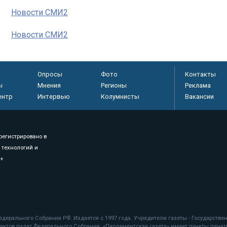
Новости СМИ2
Новости СМИ2
Опросы
Фото
Контакты
ы
Мнения
Регионы
Реклама
ентр
Интервью
Колумнисты
Вакансии
регистрировано в
 технологий и
8+
.
дерального Собрания РФ. Издается с 1997 года. Учредители газеты - Государств
ктов палат Федерального Собрания. «Парламентская газета» имеет пункты печати