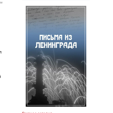
ии
л
й