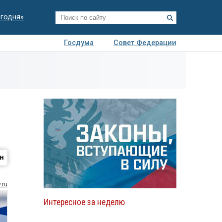
егодня»
Госдума
Совет Федерации
я
Авто
Недвижимость
Технологии
иза
.ru
Интересное за неделю