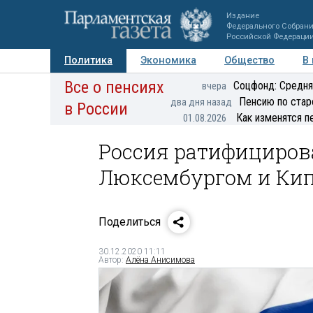
Издание
Федерального Собран
Российской Федераци
Политика
Экономика
Общество
В
Все о пенсиях
Фото
Авторы
Персоны
Мнения
Регионы
Соцфонд: Средня
вчера
Пенсию по стар
два дня назад
в России
Как изменятся п
01.08.2026
Россия ратифициров
Люксембургом и Ки
Поделиться
30.12.2020 11:11
Автор:
Алёна Анисимова