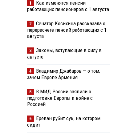
Как изменятся пенсии
1
работающих пенсионеров с 1 августа
Сенатор Косихина рассказала о
2
перерасчете пенсий работающих с 1
августа
Законы, вступающие в силу в
3
августе
Владимир Джабаров — о том,
4
зачем Европе Армения
В МИД России заявили о
5
подготовке Европы к войне с
Россией
Ереван рубит сук, на котором
6
сидит