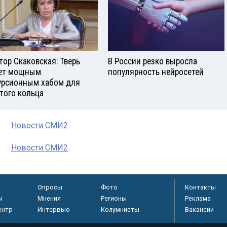
тор Скаковская: Тверь
В России резко выросла
ет мощным
популярность нейросетей
урсионным хабом для
того кольца
Новости СМИ2
Новости СМИ2
Опросы
Фото
Контакты
ы
Мнения
Регионы
Реклама
ентр
Интервью
Колумнисты
Вакансии