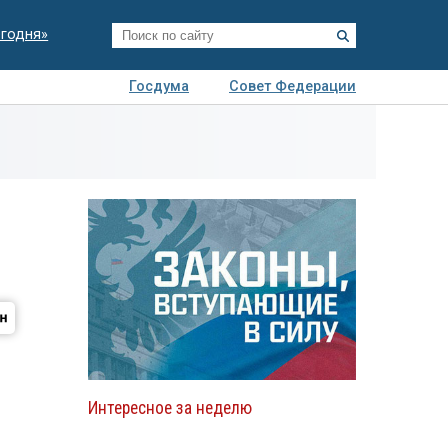
егодня»
Госдума
Совет Федерации
я
Авто
Недвижимость
Технологии
иза
Интересное за неделю