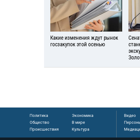
Какие изменения ждут рынок
Сена
госзакупок этой осенью
стан
экск
Золо
Политика
Экономика
Видео
Общество
В мире
Персон
Происшествия
Культура
Медиац