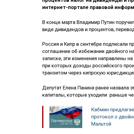
процентов налог на дивиденды и п
интернет-портале правовой информ
В конце марта Владимир Путин поручи
виде дивидендов и процентов, перево
Россия и Кипр в сентябре подписали 
соглашение об избежании двойного н
записке, эти изменения направлены на
при которых доходы российского пр
транзитом через кипрскую юрисдикци
Депутат Елена Панина ранее назвала э
капиталы, которые уходили раньше чер
Кабмин предлагае
протокол о двойн
Мальтой