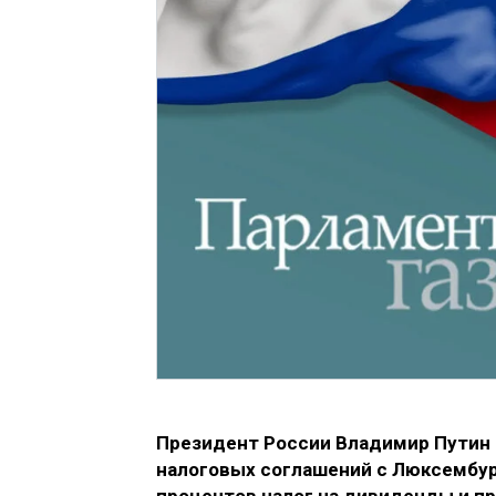
Президент России Владимир Путин 
налоговых соглашений с Люксембур