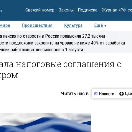
Свежий номер
Законы
Подписка
Журнал «РФ с
ия
и
 мире
Происшествия
Культура
Ещё
Медиацентр
Интервью
Колумнисты
Делова
я пенсия по старости в России превысила 27,2 тысячи
эксперт
ости предложили закрепить на уровне не ниже 40% от заработка
енсии работающих пенсионеров с 1 августа
ала налоговые соглашения с
пром
Читать нас в