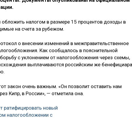
роценты. Документы опубликованы на официальном
ации.
л обложить налогом в размере 15 процентов доходы в
димые на счета за рубежом.
протокол о внесении изменений в межправительственное
алогообложения. Как сообщалось в пояснительной
 борьбу с уклонением от налогообложения через схемы,
оисхождения выплачиваются российским же бенефициар
ю.
тот закон очень важным. «Он позволит оставить нам
ез Кипр, в России», — отметила она.
т ратифицировать новый
ом налогообложении с