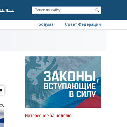
егодня»
Госдума
Совет Федерации
я
Авто
Недвижимость
Технологии
иза
СС
Интересное за неделю