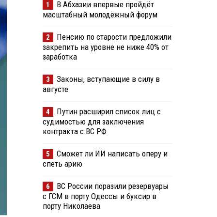
В Абхазии впервые пройдёт
1
масштабный молодёжный форум
Пенсию по старости предложили
2
закрепить на уровне не ниже 40% от
заработка
Законы, вступающие в силу в
3
августе
Путин расширил список лиц с
4
судимостью для заключения
контракта с ВС РФ
Сможет ли ИИ написать оперу и
5
спеть арию
ВС России поразили резервуары
6
с ГСМ в порту Одессы и буксир в
порту Николаева