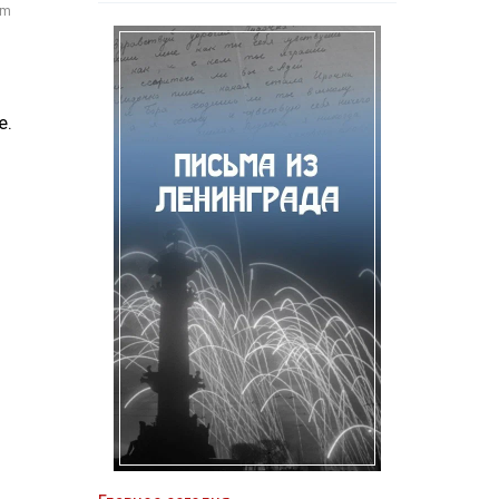
om
е.