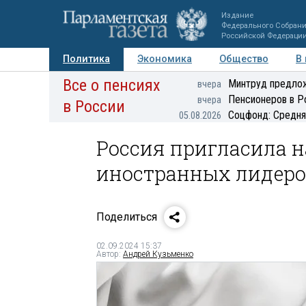
Издание
Федерального Собран
Российской Федераци
Политика
Экономика
Общество
В
Все о пенсиях
Фото
Авторы
Персоны
Мнения
Регионы
Минтруд предлож
вчера
Пенсионеров в Р
вчера
в России
Соцфонд: Средня
05.08.2026
Россия пригласила н
иностранных лидер
Поделиться
02.09.2024 15:37
Автор:
Андрей Кузьменко