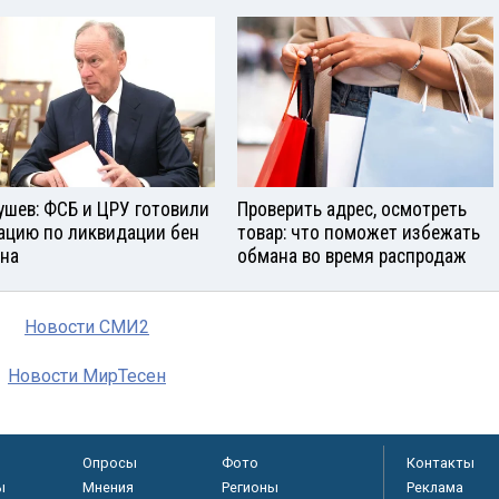
ушев: ФСБ и ЦРУ готовили
Проверить адрес, осмотреть
ацию по ликвидации бен
товар: что поможет избежать
на
обмана во время распродаж
Новости СМИ2
Новости МирТесен
Опросы
Фото
Контакты
ы
Мнения
Регионы
Реклама