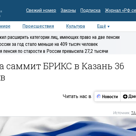
Свежий номер
Законы
Подписка
Журнал «РФ с
ия
и
 мире
Происшествия
Культура
Ещё
Медиацентр
Интервью
Колумнисты
Делова
ил расширить категории лиц, имеющих право на две пенсии
эксперт
оссии за год стало меньше на 409 тысяч человек
я пенсия по старости в России превысила 27,2 тысячи
а саммит БРИКС в Казань 36
ов
Читать нас в
Источник:
ТА