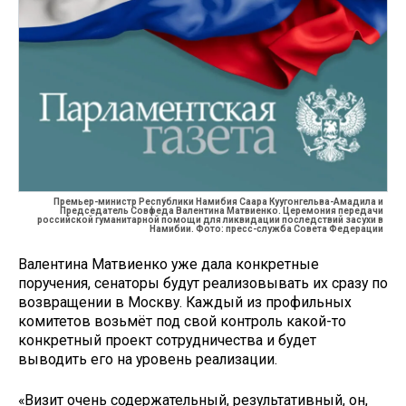
Премьер-министр Республики Намибия Саара Куугонгельва-Амадила и
Председатель Совфеда Валентина Матвиенко. Церемония передачи
российской гуманитарной помощи для ликвидации последствий засухи в
Намибии. Фото: пресс-служба Совета Федерации
Валентина Матвиенко уже дала конкретные
поручения, сенаторы будут реализовывать их сразу по
возвращении в Москву. Каждый из профильных
комитетов возьмёт под свой контроль какой-то
конкретный проект сотрудничества и будет
выводить его на уровень реализации.
«Визит очень содержательный, результативный, он,