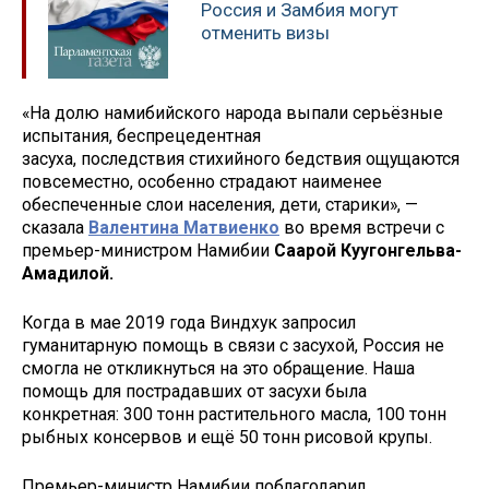
Россия и Замбия могут
отменить визы
«На долю намибийского народа выпали серьёзные
испытания, беспрецедентная
засуха, последствия стихийного бедствия ощущаются
повсеместно, особенно страдают наименее
обеспеченные слои населения, дети, старики», —
сказала
Валентина Матвиенко
во время встречи с
премьер-министром Намибии
Саарой Куугонгельва-
Амадилой.
Когда в мае 2019 года Виндхук запросил
гуманитарную помощь в связи с засухой, Россия не
смогла не откликнуться на это обращение. Наша
помощь для пострадавших от засухи была
конкретная: 300 тонн растительного масла, 100 тонн
рыбных консервов и ещё 50 тонн рисовой крупы.
Премьер-министр Намибии поблагодарил