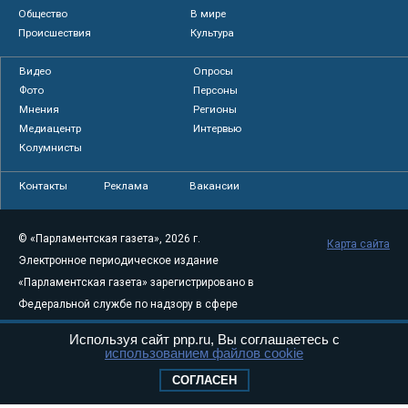
Общество
В мире
Происшествия
Культура
Видео
Опросы
Фото
Персоны
Мнения
Регионы
Медиацентр
Интервью
Колумнисты
Контакты
Реклама
Вакансии
© «Парламентская газета», 2026 г.
Карта сайта
Электронное периодическое издание
«Парламентская газета» зарегистрировано в
Федеральной службе по надзору в сфере
связи, информационных технологий и
Используя сайт pnp.ru, Вы соглашаетесь с
массовых коммуникаций (Роскомнадзор) 05
использованием файлов cookie
августа 2011 года. 18+
СОГЛАСЕН
Свидетельство о регистрации Эл № ФС77-