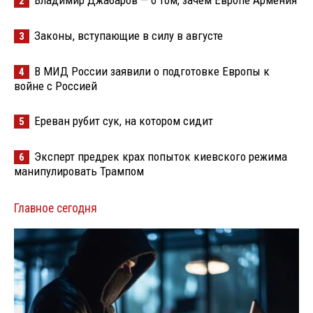
Владимир Джабаров — о том, зачем Европе Армения
2
Законы, вступающие в силу в августе
3
В МИД России заявили о подготовке Европы к
4
войне с Россией
Ереван рубит сук, на котором сидит
5
Эксперт предрек крах попыток киевского режима
6
манипулировать Трампом
Главное сегодня