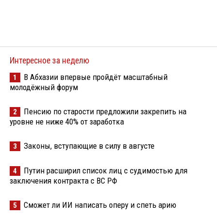
Интересное за неделю
В Абхазии впервые пройдёт масштабный
1
молодёжный форум
Пенсию по старости предложили закрепить на
2
уровне не ниже 40% от заработка
Законы, вступающие в силу в августе
3
Путин расширил список лиц с судимостью для
4
заключения контракта с ВС РФ
Сможет ли ИИ написать оперу и спеть арию
5