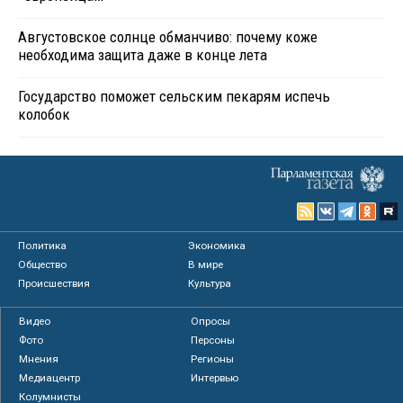
Августовское солнце обманчиво: почему коже
необходима защита даже в конце лета
Государство поможет сельским пекарям испечь
колобок
Политика
Экономика
Общество
В мире
Происшествия
Культура
Видео
Опросы
Фото
Персоны
Мнения
Регионы
Медиацентр
Интервью
Колумнисты