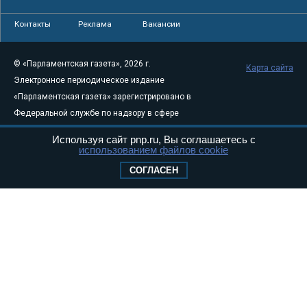
Контакты
Реклама
Вакансии
© «Парламентская газета», 2026 г.
Карта сайта
Электронное периодическое издание
«Парламентская газета» зарегистрировано в
Федеральной службе по надзору в сфере
связи, информационных технологий и
Используя сайт pnp.ru, Вы соглашаетесь с
массовых коммуникаций (Роскомнадзор) 05
использованием файлов cookie
августа 2011 года. 18+
СОГЛАСЕН
Свидетельство о регистрации Эл № ФС77-
46097
Учредитель — АНО «Парламентская газета»
Исполняющий обязанности главного
редактора — Абдуллаев М.Р.
Тел.: +7 (495) 637–69–79 E-mail:
pg@pnp.ru
«Парламентская газета» - официальное еженедельное издание
Федерального Собрания РФ. Издается с 1997 года. Учредители
газеты - Государственная Дума и Совет Федерации РФ. Официальный