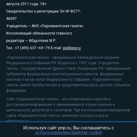
августа 2011 года. 18+
Свидетельство о регистрации Эл № ФС77-
46097
Учредитель — АНО «Парламентская газета»
Исполняющий обязанности главного
редактора — Абдуллаев М.Р.
Тел.: +7 (495) 637–69–79 E-mail:
pg@pnp.ru
«Парламентская газета» - официальное еженедельное издание
Федерального Собрания РФ. Издается с 1997 года. Учредители
газеты - Государственная Дума и Совет Федерации РФ. Официальный
публикатор федеральных конституционных законов, федеральных
законов и актов палат Федерального Собрания. «Парламентская
газета» имеет пункты печати и представительства в десяти субъектах
федерации.
Сайт «Парламентской газеты» - это оперативные новости и
достоверная информация о принимаемых в стране законах и
деятельности депутатов и сенаторов. При использовании материалов
сайта «Парламентской газеты» активная ссылка на pnp.ru
обязательна.
Используя сайт pnp.ru, Вы соглашаетесь с
На информационном ресурсе применяются
рекомендательные
использованием файлов cookie
технологии