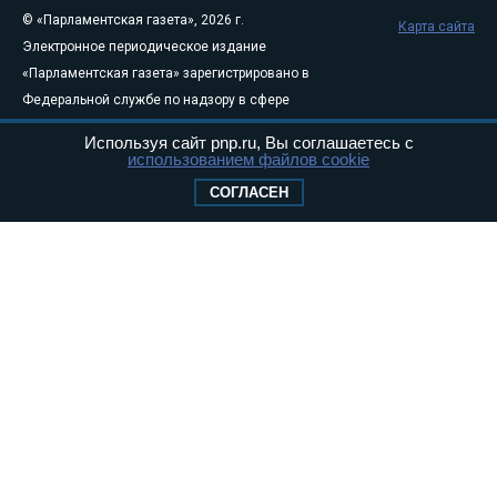
© «Парламентская газета», 2026 г.
Карта сайта
Электронное периодическое издание
«Парламентская газета» зарегистрировано в
Федеральной службе по надзору в сфере
связи, информационных технологий и
Используя сайт pnp.ru, Вы соглашаетесь с
массовых коммуникаций (Роскомнадзор) 05
использованием файлов cookie
августа 2011 года. 18+
СОГЛАСЕН
Свидетельство о регистрации Эл № ФС77-
46097
Учредитель — АНО «Парламентская газета»
Исполняющий обязанности главного
редактора — Абдуллаев М.Р.
Тел.: +7 (495) 637–69–79 E-mail:
pg@pnp.ru
«Парламентская газета» - официальное еженедельное издание
Федерального Собрания РФ. Издается с 1997 года. Учредители
газеты - Государственная Дума и Совет Федерации РФ. Официальный
публикатор федеральных конституционных законов, федеральных
законов и актов палат Федерального Собрания. «Парламентская
газета» имеет пункты печати и представительства в десяти субъектах
федерации.