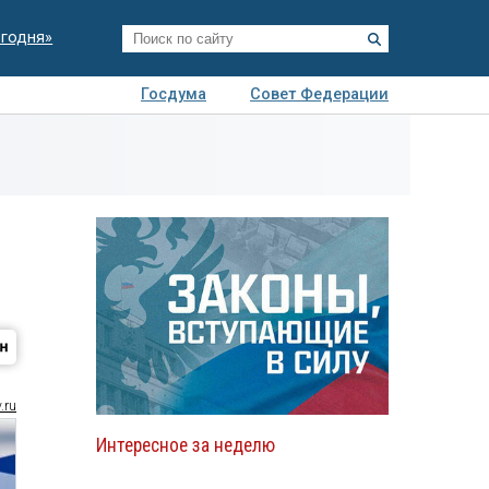
егодня»
Госдума
Совет Федерации
я
Авто
Недвижимость
Технологии
иза
.ru
Интересное за неделю