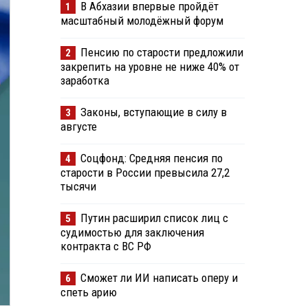
В Абхазии впервые пройдёт
1
масштабный молодёжный форум
Пенсию по старости предложили
2
закрепить на уровне не ниже 40% от
заработка
Законы, вступающие в силу в
3
августе
Соцфонд: Средняя пенсия по
4
старости в России превысила 27,2
тысячи
Путин расширил список лиц с
5
судимостью для заключения
контракта с ВС РФ
Сможет ли ИИ написать оперу и
6
спеть арию