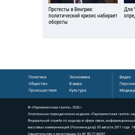
Протесты в Венгрии:
Для 
политический кризис набирает
опре
обороты
Политика
Экономика
Видео
Общество
В мире
Персон
Происшествия
Культура
Медиац
© «Парламентская газета», 2026 г.
Электронное периодическое издание «Парламентская газета» за
Федеральной службе по надзору в сфере связи, информационных
массовых коммуникаций (Роскомнадзор) 05 августа 2011 года. 1
Свидетельство о регистрации Эл № ФС77-46097