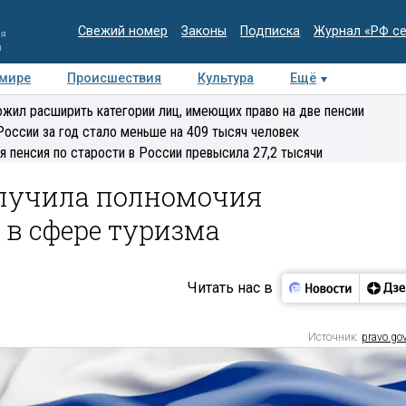
Свежий номер
Законы
Подписка
Журнал «РФ с
ия
и
 мире
Происшествия
Культура
Ещё
Медиацентр
Интервью
Колумнисты
Делова
жил расширить категории лиц, имеющих право на две пенсии
эксперт
России за год стало меньше на 409 тысяч человек
я пенсия по старости в России превысила 27,2 тысячи
олучила полномочия
в сфере туризма
Читать нас в
Источник:
pravo.gov