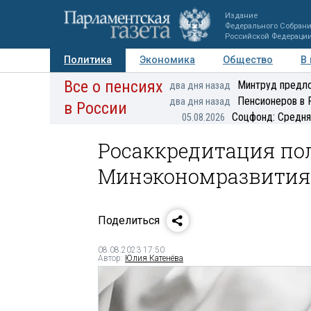
Издание
Федерального Собран
Российской Федераци
Политика
Экономика
Общество
В
Все о пенсиях
Фото
Авторы
Персоны
Мнения
Регионы
Минтруд предло
два дня назад
Пенсионеров в 
два дня назад
в России
Соцфонд: Средня
05.08.2026
Росаккредитация п
Минэкономразвития 
Поделиться
08.08.2023 17:50
Автор:
Юлия Катенёва