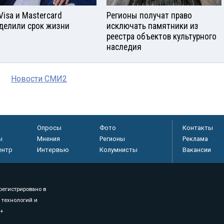
Visа и Mastercard
Регионы получат право
делили срок жизни
исключать памятники из
реестра объектов культурного
наследия
Новости СМИ2
Опросы
Фото
Контакты
ы
Мнения
Регионы
Реклама
ентр
Интервью
Колумнисты
Вакансии
регистрировано в
 технологий и
8+