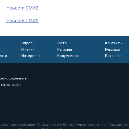
Новости СМИ2
Новости СМИ2
Опросы
Фото
Контакты
ы
Мнения
Регионы
Реклама
ентр
Интервью
Колумнисты
Вакансии
регистрировано в
 технологий и
8+
.
дерального Собрания РФ. Издается с 1997 года. Учредители газеты - Государств