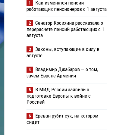
Как изменятся пенсии
1
работающих пенсионеров с 1 августа
Сенатор Косихина рассказала о
2
перерасчете пенсий работающих с 1
августа
Законы, вступающие в силу в
3
августе
Владимир Джабаров — о том,
4
зачем Европе Армения
В МИД России заявили о
5
подготовке Европы к войне с
Россией
Ереван рубит сук, на котором
6
сидит