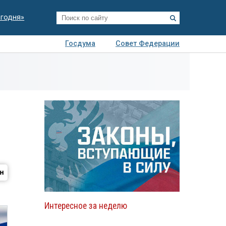
егодня»
Госдума
Совет Федерации
я
Авто
Недвижимость
Технологии
иза
Интересное за неделю