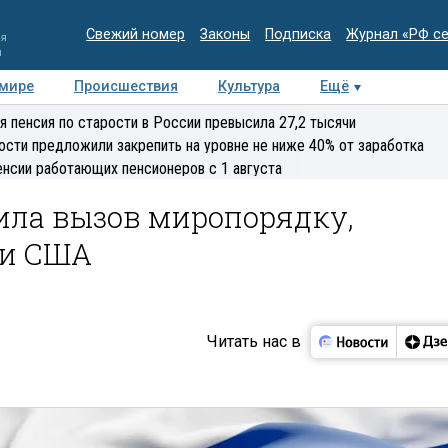
Свежий номер
Законы
Подписка
Журнал «РФ с
ия
и
 мире
Происшествия
Культура
Ещё
Медиацентр
Интервью
Колумнисты
Делова
я пенсия по старости в России превысила 27,2 тысячи
эксперт
ости предложили закрепить на уровне не ниже 40% от заработка
енсии работающих пенсионеров с 1 августа
сила вызов миропорядку,
ли США
Читать нас в