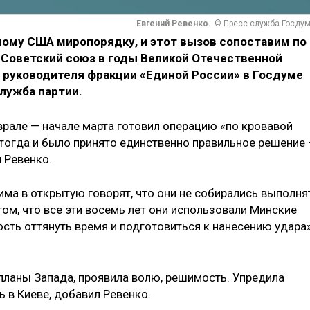
Евгений Ревенко.
© Пресс-служба Госду
ому США миропорядку, и этот вызов сопоставим по
 Советский союз в годы Великой Отечественной
ь руководителя фракции «Единой России» в Госдуме
служба партии.
врале — начале марта готовил операцию «по кровавой
 тогда и было принято единственно правильное решение
 Ревенко.
има в открытую говорят, что они не собирались выполня
ом, что все эти восемь лет они использовали Минские
сть оттянуть время и подготовиться к нанесению удара»
 планы Запада, проявила волю, решимость. Упредила
ь в Киеве, добавил Ревенко.