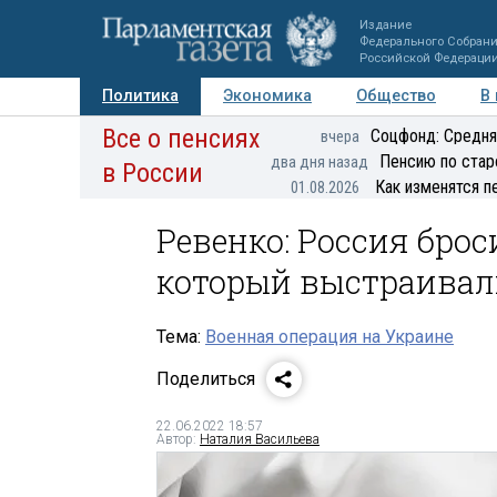
Издание
Федерального Собран
Российской Федераци
Политика
Экономика
Общество
В
Все о пенсиях
Фото
Авторы
Персоны
Мнения
Регионы
Соцфонд: Средня
вчера
Пенсию по стар
два дня назад
в России
Как изменятся п
01.08.2026
Ревенко: Россия бро
который выстраива
Тема:
Военная операция на Украине
Поделиться
22.06.2022 18:57
Автор:
Наталия Васильева