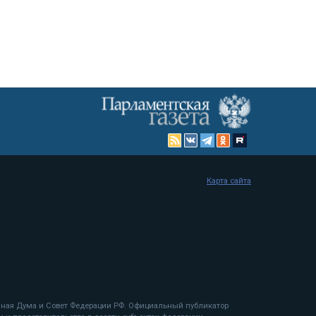
Карта сайта
енная Дума и Совет Федерации РФ. Официальный публикатор