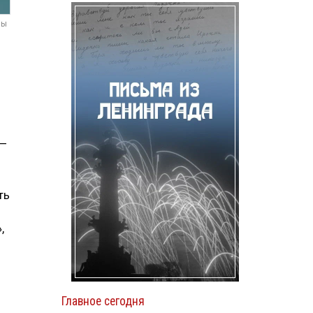
мы
 —
ть
,
Главное сегодня