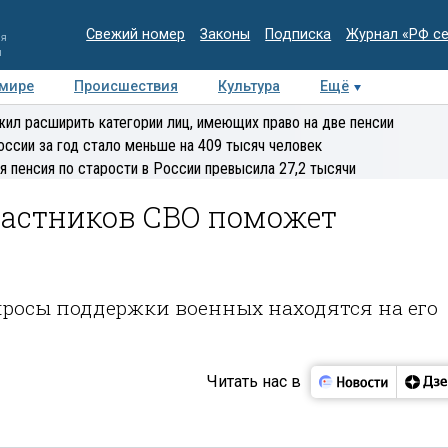
Свежий номер
Законы
Подписка
Журнал «РФ с
ия
и
 мире
Происшествия
Культура
Ещё
Медиацентр
Интервью
Колумнисты
Делова
ил расширить категории лиц, имеющих право на две пенсии
эксперт
оссии за год стало меньше на 409 тысяч человек
я пенсия по старости в России превысила 27,2 тысячи
астников СВО поможет
просы поддержки военных находятся на его
Читать нас в