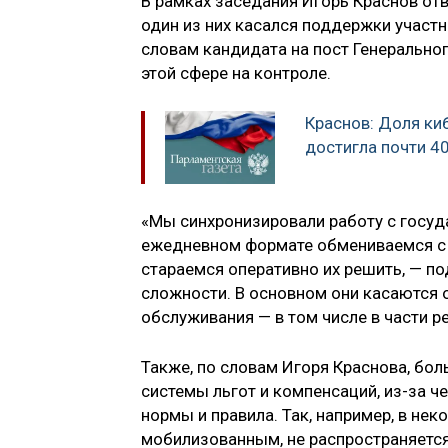
В рамках заседания Игорь Краснов отв
один из них касался поддержки участн
словам кандидата на пост Генерально
этой сфере на контроле.
Краснов: Доля ки
достигла почти 4
«Мы синхронизировали работу с госуд
ежедневном формате обмениваемся с 
стараемся оперативно их решить, — п
сложности. В основном они касаются
обслуживания — в том числе в части р
Также, по словам Игоря Краснова, бо
системы льгот и компенсаций, из-за ч
нормы и правила. Так, например, в не
мобилизованным, не распространяется