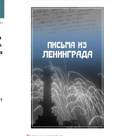
а»
и
о
х
ет