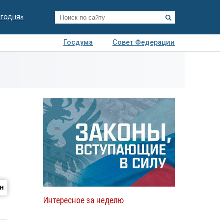
егодня»
Госдума
Совет Федерации
я
Авто
Недвижимость
Технологии
иза
Интересное за неделю