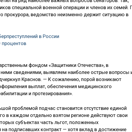
етил на ряд наиболее важных вопросов сенаторов. Так,
иков специальной военной операции и членов их семей. 
го прокурора, ведомство неизменно держит ситуацию в
берпреступлений в России
0 процентов
арственным фондом «Защитники Отечества», в
ними сведениями, выявляем наиболее острые вопросы 
одчеркнул Краснов. — К сожалению, порой возникают
 оформления выплат, обеспечения медицинского
еабилитации и протезирования».
льшой проблемой подчас становится отсутствие единой
его в каждом отдельно взятом регионе действуют свои
которых субъектах часть льгот, положенных
 на подписавших контракт — хотя вклад в достижение