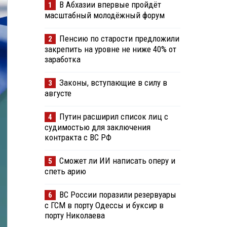
В Абхазии впервые пройдёт
1
масштабный молодёжный форум
Пенсию по старости предложили
2
закрепить на уровне не ниже 40% от
заработка
Законы, вступающие в силу в
3
августе
Путин расширил список лиц с
4
судимостью для заключения
контракта с ВС РФ
Сможет ли ИИ написать оперу и
5
спеть арию
ВС России поразили резервуары
6
с ГСМ в порту Одессы и буксир в
порту Николаева