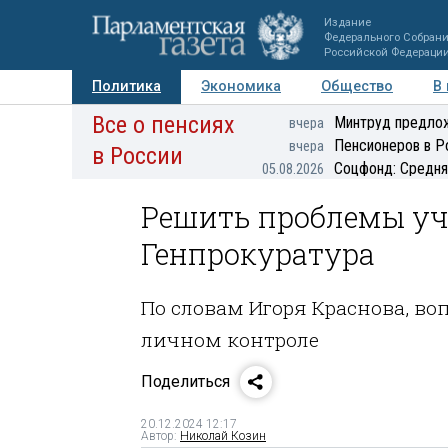
Издание
Федерального Собран
Российской Федераци
Политика
Экономика
Общество
В
Все о пенсиях
Фото
Авторы
Персоны
Мнения
Регионы
Минтруд предлож
вчера
Пенсионеров в Р
вчера
в России
Соцфонд: Средня
05.08.2026
Решить проблемы уч
Генпрокуратура
По словам Игоря Краснова, во
личном контроле
Поделиться
20.12.2024 12:17
Автор:
Николай Козин