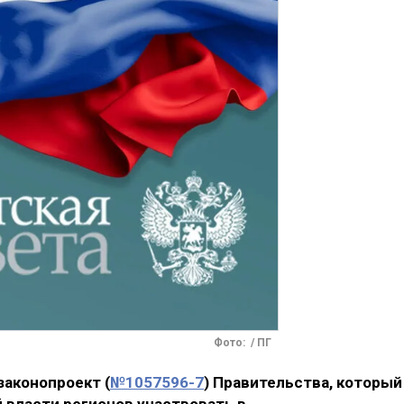
Фото: / ПГ
законопроект (
№1057596-7
) Правительства, который