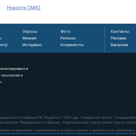
Новости СМИ2
Опросы
Фото
Контакты
ы
Мнения
Регионы
Реклама
ентр
Интервью
Колумнисты
Вакансии
регистрировано в
 технологий и
8+
.
дерального Собрания РФ. Издается с 1997 года. Учредители газеты - Государств
ктов палат Федерального Собрания. «Парламентская газета» имеет пункты печати
оверная информация о принимаемых в стране законах и деятельности депутатов и