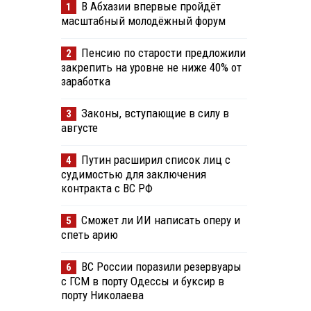
В Абхазии впервые пройдёт
1
масштабный молодёжный форум
Пенсию по старости предложили
2
закрепить на уровне не ниже 40% от
заработка
Законы, вступающие в силу в
3
августе
Путин расширил список лиц с
4
судимостью для заключения
контракта с ВС РФ
Сможет ли ИИ написать оперу и
5
спеть арию
ВС России поразили резервуары
6
с ГСМ в порту Одессы и буксир в
порту Николаева