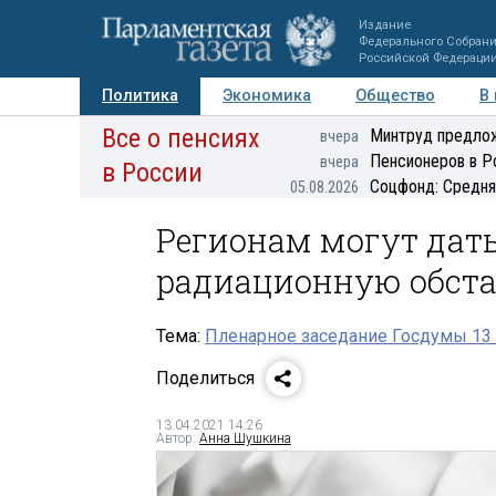
Издание
Федерального Собран
Российской Федераци
Политика
Экономика
Общество
В
Все о пенсиях
Фото
Авторы
Персоны
Мнения
Регионы
Минтруд предлож
вчера
Пенсионеров в Р
вчера
в России
Соцфонд: Средня
05.08.2026
Регионам могут дат
радиационную обст
Тема:
Пленарное заседание Госдумы 13 
Поделиться
13.04.2021 14:26
Автор:
Анна Шушкина