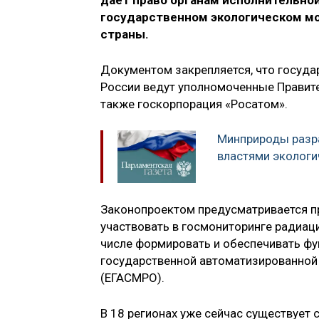
даёт право органам исполнительной
государственном экологическом мо
страны.
Документом закрепляется, что госуда
России ведут уполномоченные Правите
также госкорпорация «Росатом».
Минприроды разр
властями эколог
Законопроектом предусматривается пр
участвовать в госмониторинге радиаци
числе формировать и обеспечивать ф
государственной автоматизированной
(ЕГАСМРО).
В 18 регионах уже сейчас существует 