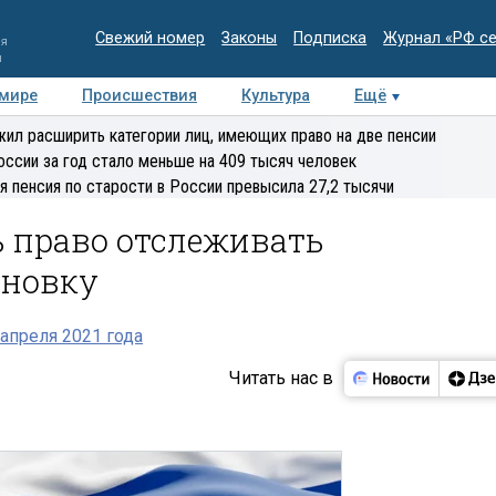
Свежий номер
Законы
Подписка
Журнал «РФ с
ия
и
 мире
Происшествия
Культура
Ещё
Медиацентр
Интервью
Колумнисты
Делова
ил расширить категории лиц, имеющих право на две пенсии
эксперт
оссии за год стало меньше на 409 тысяч человек
я пенсия по старости в России превысила 27,2 тысячи
ь право отслеживать
ановку
апреля 2021 года
Читать нас в