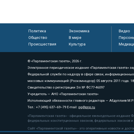
Политика
Экономика
Видео
Общество
В мире
Персон
Происшествия
Культура
Медиац
© «Парламентская газета», 2026 г.
Электронное периодическое издание «Парламентская газета» за
Федеральной службе по надзору в сфере связи, информационных
массовых коммуникаций (Роскомнадзор) 05 августа 2011 года. 1
Свидетельство о регистрации Эл № ФС77-46097
Учредитель — АНО «Парламентская газета»
Исполняющий обязанности главного редактора — Абдуллаев М.Р
Тел.: +7 (495) 637–69–79 E-mail:
pg@pnp.ru
«Парламентская газета» - официальное еженедельное издание Фе
федеральных конституционных законов, федеральных законов и а
Сайт «Парламентской газеты» - это оперативные новости и дост
«Парламентской газеты» активная ссылка на pnp.ru обязательна.