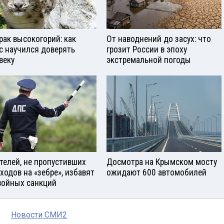
рак высокогорий: как
От наводнений до засух: что
с научился доверять
грозит России в эпоху
веку
экстремальной погоды
телей, не пропустивших
Досмотра на Крымском мосту
ходов на «зебре», избавят
ожидают 600 автомобилей
войных санкций
Новости СМИ2