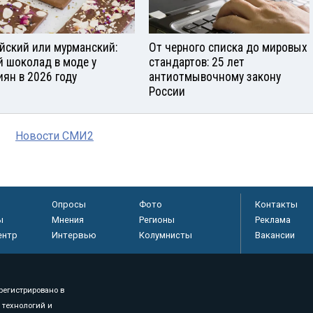
йский или мурманский:
От черного списка до мировых
й шоколад в моде у
стандартов: 25 лет
иян в 2026 году
антиотмывочному закону
России
Новости СМИ2
Опросы
Фото
Контакты
ы
Мнения
Регионы
Реклама
ентр
Интервью
Колумнисты
Вакансии
регистрировано в
 технологий и