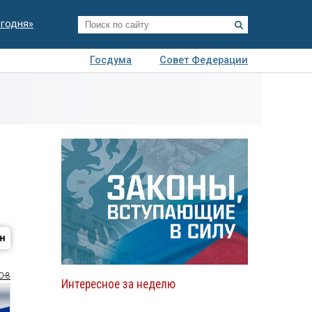
егодня»
Госдума
Совет Федерации
я
Авто
Недвижимость
Технологии
иза
0-8
Интересное за неделю