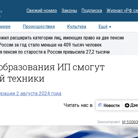
Свежий номер
Законы
Подписка
Журнал «РФ с
ия
и
 мире
Происшествия
Культура
Ещё
Медиацентр
Интервью
Колумнисты
Делова
жил расширить категории лиц, имеющих право на две пенсии
эксперт
России за год стало меньше на 409 тысяч человек
я пенсия по старости в России превысила 27,2 тысячи
 образования ИП смогут
ой техники
рации 2 августа 2024 года
Читать нас в
Законопроект:
№ 50060