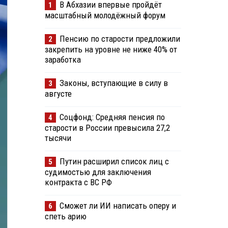
В Абхазии впервые пройдёт
1
масштабный молодёжный форум
Пенсию по старости предложили
2
закрепить на уровне не ниже 40% от
заработка
Законы, вступающие в силу в
3
августе
Соцфонд: Средняя пенсия по
4
старости в России превысила 27,2
тысячи
Путин расширил список лиц с
5
судимостью для заключения
контракта с ВС РФ
Сможет ли ИИ написать оперу и
6
спеть арию