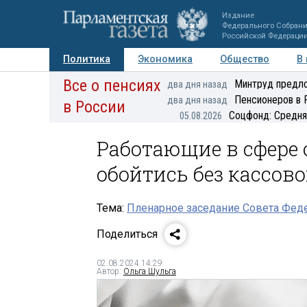
Издание
Федерального Собран
Российской Федераци
Политика
Экономика
Общество
В
Все о пенсиях
Фото
Авторы
Персоны
Мнения
Регионы
Минтруд предло
два дня назад
Пенсионеров в 
два дня назад
в России
Соцфонд: Средня
05.08.2026
Работающие в сфере
обойтись без кассов
Тема:
Пленарное заседание Совета Феде
Поделиться
02.08.2024 14:29
Автор:
Ольга Шульга