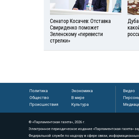
Сенатор Косачев: Отставка
Дуба
Свириденко поможет
како
Зеленскому «перевести
росс
стрелки»
Политика
Экономика
Видео
Общество
В мире
Персон
Происшествия
Культура
Медиац
© «Парламентская газета», 2026 г.
Электронное периодическое издание «Парламентская газета» за
Федеральной службе по надзору в сфере связи, информационных