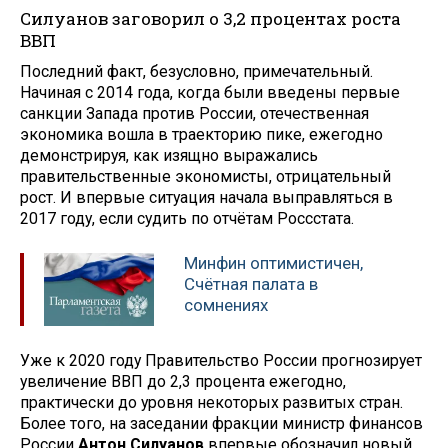
Силуанов заговорил о 3,2 процентах роста
ВВП
Последний факт, безусловно, примечательный.
Начиная с 2014 года, когда были введены первые
санкции Запада против России, отечественная
экономика вошла в траекторию пике, ежегодно
демонстрируя, как изящно выражались
правительственные экономисты, отрицательный
рост. И впервые ситуация начала выправляться в
2017 году, если судить по отчётам Россстата.
Минфин оптимистичен,
Счётная палата в
сомнениях
Уже к 2020 году Правительство России прогнозирует
увеличение ВВП до 2,3 процента ежегодно,
практически до уровня некоторых развитых стран.
Более того, на заседании фракции министр финансов
России
Антон Силуанов
впервые обозначил новый