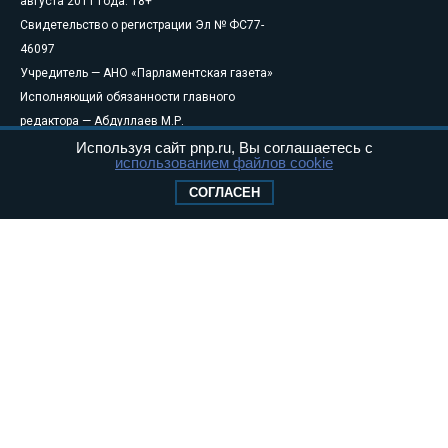
августа 2011 года. 18+
Свидетельство о регистрации Эл № ФС77-
46097
Учредитель — АНО «Парламентская газета»
Исполняющий обязанности главного
редактора — Абдуллаев М.Р.
Тел.: +7 (495) 637–69–79 E-mail:
pg@pnp.ru
Используя сайт pnp.ru, Вы соглашаетесь с
использованием файлов cookie
«Парламентская газета» - официальное еженедельное издание
СОГЛАСЕН
Федерального Собрания РФ. Издается с 1997 года. Учредители
газеты - Государственная Дума и Совет Федерации РФ. Официальный
публикатор федеральных конституционных законов, федеральных
законов и актов палат Федерального Собрания. «Парламентская
газета» имеет пункты печати и представительства в десяти субъектах
федерации.
Сайт «Парламентской газеты» - это оперативные новости и
достоверная информация о принимаемых в стране законах и
деятельности депутатов и сенаторов. При использовании материалов
сайта «Парламентской газеты» активная ссылка на pnp.ru
обязательна.
На информационном ресурсе применяются
рекомендательные
технологии