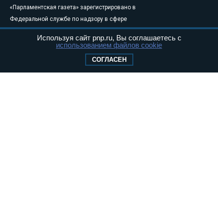
«Парламентская газета» зарегистрировано в
Федеральной службе по надзору в сфере
связи, информационных технологий и
Используя сайт pnp.ru, Вы соглашаетесь с
массовых коммуникаций (Роскомнадзор) 05
использованием файлов cookie
августа 2011 года. 18+
СОГЛАСЕН
Свидетельство о регистрации Эл № ФС77-
46097
Учредитель — АНО «Парламентская газета»
Исполняющий обязанности главного
редактора — Абдуллаев М.Р.
Тел.: +7 (495) 637–69–79 E-mail:
pg@pnp.ru
«Парламентская газета» - официальное еженедельное издание
Федерального Собрания РФ. Издается с 1997 года. Учредители
газеты - Государственная Дума и Совет Федерации РФ. Официальный
публикатор федеральных конституционных законов, федеральных
законов и актов палат Федерального Собрания. «Парламентская
газета» имеет пункты печати и представительства в десяти субъектах
федерации.
Сайт «Парламентской газеты» - это оперативные новости и
достоверная информация о принимаемых в стране законах и