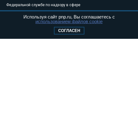
Федеральной службе по надзору в сфере
связи, информационных технологий и
Используя сайт pnp.ru, Вы соглашаетесь с
массовых коммуникаций (Роскомнадзор) 05
использованием файлов cookie
августа 2011 года. 18+
СОГЛАСЕН
Свидетельство о регистрации Эл № ФС77-
46097
Учредитель — АНО «Парламентская газета»
Исполняющий обязанности главного
редактора — Абдуллаев М.Р.
Тел.: +7 (495) 637–69–79 E-mail:
pg@pnp.ru
«Парламентская газета» - официальное еженедельное издание
Федерального Собрания РФ. Издается с 1997 года. Учредители
газеты - Государственная Дума и Совет Федерации РФ. Официальный
публикатор федеральных конституционных законов, федеральных
законов и актов палат Федерального Собрания. «Парламентская
газета» имеет пункты печати и представительства в десяти субъектах
федерации.
Сайт «Парламентской газеты» - это оперативные новости и
достоверная информация о принимаемых в стране законах и
деятельности депутатов и сенаторов. При использовании материалов