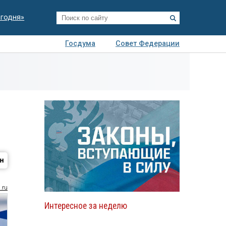
егодня»
Госдума
Совет Федерации
я
Авто
Недвижимость
Технологии
иза
.ru
Интересное за неделю