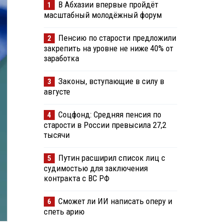
В Абхазии впервые пройдёт
1
масштабный молодёжный форум
Пенсию по старости предложили
2
закрепить на уровне не ниже 40% от
заработка
Законы, вступающие в силу в
3
августе
Соцфонд: Средняя пенсия по
4
старости в России превысила 27,2
тысячи
Путин расширил список лиц с
5
судимостью для заключения
контракта с ВС РФ
Сможет ли ИИ написать оперу и
6
спеть арию