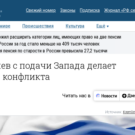
Свежий номер
Законы
Подписка
Журнал «РФ с
ия
и
 мире
Происшествия
Культура
Ещё
Медиацентр
Интервью
Колумнисты
Делова
жил расширить категории лиц, имеющих право на две пенсии
эксперт
России за год стало меньше на 409 тысяч человек
я пенсия по старости в России превысила 27,2 тысячи
иев с подачи Запада делает
ю конфликта
Читать нас в
Источник:
Kremlin