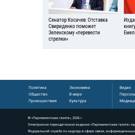
Сенатор Косачев: Отставка
Изда
Свириденко поможет
книг
Зеленскому «перевести
Емел
стрелки»
Политика
Экономика
Видео
Общество
В мире
Персон
Происшествия
Культура
Медиац
© «Парламентская газета», 2026 г.
Электронное периодическое издание «Парламентская газета» за
Федеральной службе по надзору в сфере связи, информационных