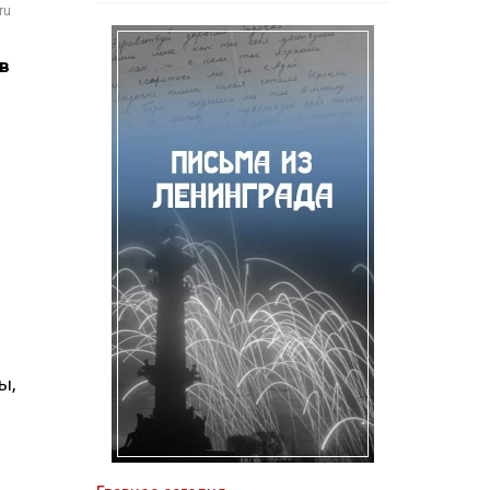
ru
в
ы,