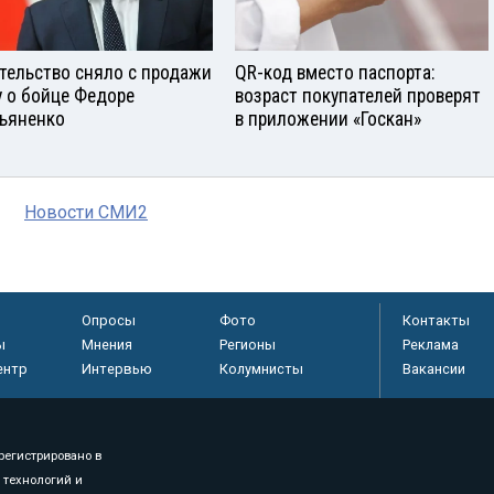
тельство сняло с продажи
QR-код вместо паспорта:
у о бойце Федоре
возраст покупателей проверят
ьяненко
в приложении «Госкан»
Новости СМИ2
Опросы
Фото
Контакты
ы
Мнения
Регионы
Реклама
ентр
Интервью
Колумнисты
Вакансии
регистрировано в
 технологий и