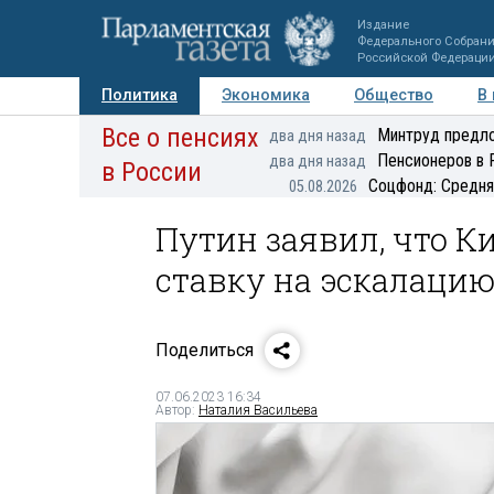
Издание
Федерального Собран
Российской Федераци
Политика
Экономика
Общество
В
Все о пенсиях
Фото
Авторы
Персоны
Мнения
Регионы
Минтруд предло
два дня назад
Пенсионеров в 
два дня назад
в России
Соцфонд: Средня
05.08.2026
Путин заявил, что К
ставку на эскалаци
Поделиться
07.06.2023 16:34
Автор:
Наталия Васильева