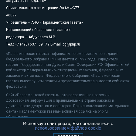
августа 2011 года. 18+
Свидетельство о регистрации Эл № ФС77-
46097
Учредитель — АНО «Парламентская газета»
Исполняющий обязанности главного
редактора — Абдуллаев М.Р.
Тел.: +7 (495) 637–69–79 E-mail:
pg@pnp.ru
«Парламентская газета» - официальное еженедельное издание
Федерального Собрания РФ. Издается с 1997 года. Учредители
газеты - Государственная Дума и Совет Федерации РФ. Официальный
публикатор федеральных конституционных законов, федеральных
законов и актов палат Федерального Собрания. «Парламентская
газета» имеет пункты печати и представительства в десяти субъектах
федерации.
Сайт «Парламентской газеты» - это оперативные новости и
достоверная информация о принимаемых в стране законах и
деятельности депутатов и сенаторов. При использовании материалов
сайта «Парламентской газеты» активная ссылка на pnp.ru
обязательна.
Используя сайт pnp.ru, Вы соглашаетесь с
На информационном ресурсе применяются
рекомендательные
использованием файлов cookie
технологии