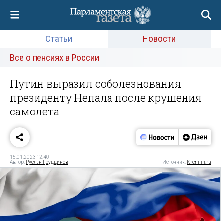
Статьи
Новости
Все о пенсиях в России
Путин выразил соболезнования
президенту Непала после крушения
самолета
15.01.2023 12:40
Автор:
Руслан Грудцинов
Источник:
Kremlin.ru