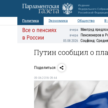
Издание
Федерального Собран
Российской Федераци
Политика
Экономика
Общество
В
Все о пенсиях
Фото
Авторы
Персоны
Мнения
Регионы
Минтруд предлож
вчера
Пенсионеров в Р
вчера
в России
Соцфонд: Средня
05.08.2026
Путин сообщил о пла
Поделиться
09.06.2018 09:44