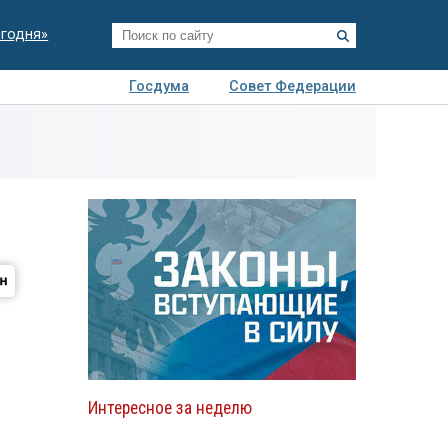
егодня»
Госдума
Совет Федерации
я
Авто
Недвижимость
Технологии
иза
Интересное за неделю