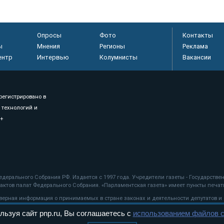
Опросы
Фото
Контакты
ы
Мнения
Регионы
Реклама
ентр
Интервью
Колумнисты
Вакансии
регистрировано в
 технологий и
8+
.
дерального Собрания РФ. Издается с 1997 года. Учредители газеты - Государств
ктов палат Федерального Собрания. «Парламентская газета» имеет пункты печати
оверная информация о принимаемых в стране законах и деятельности депутатов и
льзуя сайт pnp.ru, Вы соглашаетесь с
использованием файлов c
ехнологии