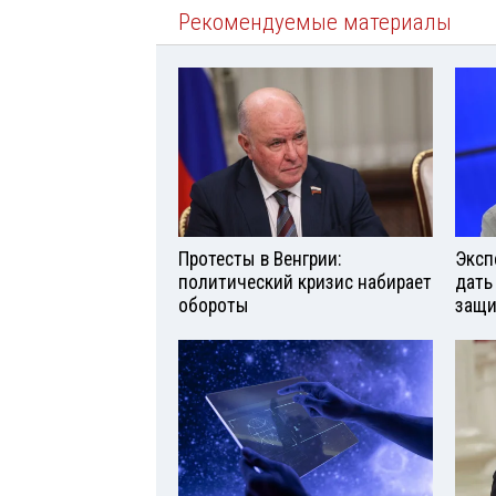
Рекомендуемые материалы
Протесты в Венгрии:
Эксп
политический кризис набирает
дать
обороты
защи