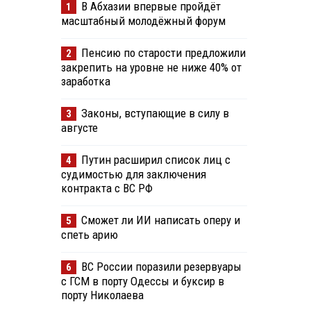
В Абхазии впервые пройдёт
1
масштабный молодёжный форум
Пенсию по старости предложили
2
закрепить на уровне не ниже 40% от
заработка
Законы, вступающие в силу в
3
августе
Путин расширил список лиц с
4
судимостью для заключения
контракта с ВС РФ
Сможет ли ИИ написать оперу и
5
спеть арию
ВС России поразили резервуары
6
с ГСМ в порту Одессы и буксир в
порту Николаева