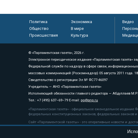
Политика
Экономика
Видео
Общество
В мире
Персон
Происшествия
Культура
Медиац
© «Парламентская газета», 2026 г.
Электронное периодическое издание «Парламентская газета» за
Федеральной службе по надзору в сфере связи, информационных
массовых коммуникаций (Роскомнадзор) 05 августа 2011 года. 1
Свидетельство о регистрации Эл № ФС77-46097
Учредитель — АНО «Парламентская газета»
Исполняющий обязанности главного редактора — Абдуллаев М.Р
Тел.: +7 (495) 637–69–79 E-mail:
pg@pnp.ru
«Парламентская газета» - официальное еженедельное издание Фе
федеральных конституционных законов, федеральных законов и а
Сайт «Парламентской газеты» - это оперативные новости и дост
«Парламентской газеты» активная ссылка на pnp.ru обязательна.
Испо
На информационном ресурсе применяются
рекомендательные т