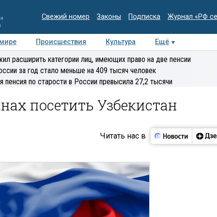
Свежий номер
Законы
Подписка
Журнал «РФ с
ия
и
 мире
Происшествия
Культура
Ещё
Медиацентр
Интервью
Колумнисты
Делова
ил расширить категории лиц, имеющих право на две пенсии
эксперт
оссии за год стало меньше на 409 тысяч человек
я пенсия по старости в России превысила 27,2 тысячи
нах посетить Узбекистан
Читать нас в