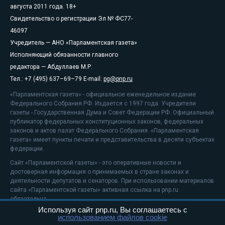
августа 2011 года. 18+
Свидетельство о регистрации Эл № ФС77-
46097
Учредитель — АНО «Парламентская газета»
Исполняющий обязанности главного
редактора — Абдуллаев М.Р.
Тел.: +7 (495) 637–69–79 E-mail:
pg@pnp.ru
«Парламентская газета» - официальное еженедельное издание
Федерального Собрания РФ. Издается с 1997 года. Учредители
газеты - Государственная Дума и Совет Федерации РФ. Официальный
публикатор федеральных конституционных законов, федеральных
законов и актов палат Федерального Собрания. «Парламентская
газета» имеет пункты печати и представительства в десяти субъектах
федерации.
Сайт «Парламентской газеты» - это оперативные новости и
достоверная информация о принимаемых в стране законах и
деятельности депутатов и сенаторов. При использовании материалов
сайта «Парламентской газеты» активная ссылка на pnp.ru
обязательна.
Используя сайт pnp.ru, Вы соглашаетесь с
На информационном ресурсе применяются
рекомендательные
использованием файлов cookie
технологии