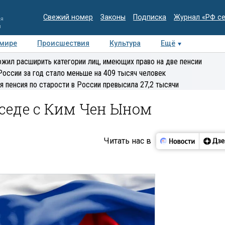
Свежий номер
Законы
Подписка
Журнал «РФ с
ия
и
 мире
Происшествия
Культура
Ещё
Медиацентр
Интервью
Колумнисты
Делова
жил расширить категории лиц, имеющих право на две пенсии
эксперт
России за год стало меньше на 409 тысяч человек
я пенсия по старости в России превысила 27,2 тысячи
еседе с Ким Чен Ыном
Читать нас в