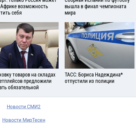
ерт: только Россия может
Сборная Испании по футболу
 Африке возможность
вышла в финал чемпионата
тить себя
мира
ховку товаров на складах
ТАСС: Бориса Надеждина*
етплейсов предложили
отпустили из полиции
ать обязательной
Новости СМИ2
Новости МирТесен