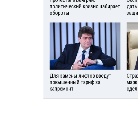
Протесты в Венгрии:
Эксп
политический кризис набирает
дать
обороты
защи
Для замены лифтов введут
Стра
повышенный тариф за
марк
капремонт
сдел