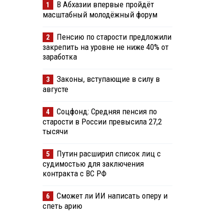
В Абхазии впервые пройдёт
1
масштабный молодёжный форум
Пенсию по старости предложили
2
закрепить на уровне не ниже 40% от
заработка
Законы, вступающие в силу в
3
августе
Соцфонд: Средняя пенсия по
4
старости в России превысила 27,2
тысячи
Путин расширил список лиц с
5
судимостью для заключения
контракта с ВС РФ
Сможет ли ИИ написать оперу и
6
спеть арию