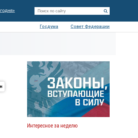
егодня»
Госдума
Совет Федерации
я
Авто
Недвижимость
Технологии
иза
Интересное за неделю