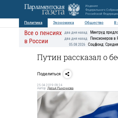
Издание
Федерального Собран
Российской Федераци
Политика
Экономика
Общество
В
Все о пенсиях
Фото
Авторы
Персоны
Мнения
Регионы
Минтруд предло
два дня назад
Пенсионеров в 
два дня назад
в России
Соцфонд: Средня
05.08.2026
Путин рассказал о б
Поделиться
25.04.2019 09:24
Автор:
Дарья Рыночнова