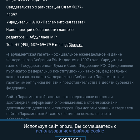
Свидетельство о регистрации Эл № ФС77-
46097
Учредитель — АНО «Парламентская газета»
Исполняющий обязанности главного
редактора — Абдуллаев М.Р.
Тел.: +7 (495) 637–69–79 E-mail:
pg@pnp.ru
«Парламентская газета» - официальное еженедельное издание
Федерального Собрания РФ. Издается с 1997 года. Учредители
газеты - Государственная Дума и Совет Федерации РФ. Официальный
публикатор федеральных конституционных законов, федеральных
законов и актов палат Федерального Собрания. «Парламентская
газета» имеет пункты печати и представительства в десяти субъектах
федерации.
Сайт «Парламентской газеты» - это оперативные новости и
достоверная информация о принимаемых в стране законах и
деятельности депутатов и сенаторов. При использовании материалов
сайта «Парламентской газеты» активная ссылка на pnp.ru
обязательна.
Используя сайт pnp.ru, Вы соглашаетесь с
На информационном ресурсе применяются
рекомендательные
использованием файлов cookie
технологии
Положение о защите персональных данных