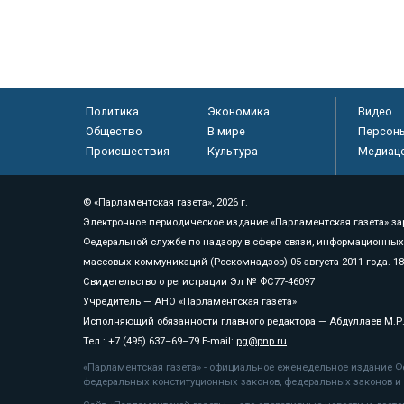
Политика
Экономика
Видео
Общество
В мире
Персон
Происшествия
Культура
Медиац
© «Парламентская газета», 2026 г.
Электронное периодическое издание «Парламентская газета» за
Федеральной службе по надзору в сфере связи, информационных
массовых коммуникаций (Роскомнадзор) 05 августа 2011 года. 1
Свидетельство о регистрации Эл № ФС77-46097
Учредитель — АНО «Парламентская газета»
Исполняющий обязанности главного редактора — Абдуллаев М.Р
Тел.: +7 (495) 637–69–79 E-mail:
pg@pnp.ru
«Парламентская газета» - официальное еженедельное издание Фе
федеральных конституционных законов, федеральных законов и а