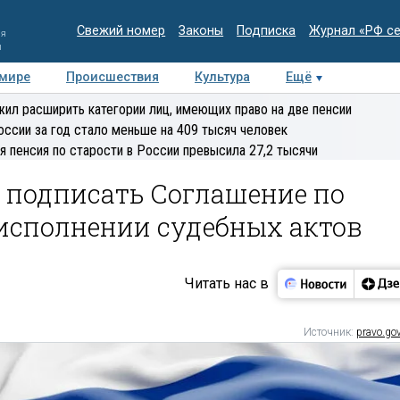
Свежий номер
Законы
Подписка
Журнал «РФ с
ия
и
 мире
Происшествия
Культура
Ещё
Медиацентр
Интервью
Колумнисты
Делова
ил расширить категории лиц, имеющих право на две пенсии
эксперт
оссии за год стало меньше на 409 тысяч человек
я пенсия по старости в России превысила 27,2 тысячи
 подписать Соглашение по
исполнении судебных актов
Читать нас в
Источник:
pravo.gov