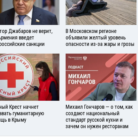
тор Джабаров не верит,
В Московском регионе
Армения введет
объявили желтый уровень
российские санкции
опасности из-за жары и грозы
ный Крест начнет
Михаил Гончаров — о том, как
авать гуманитарную
создают национальный
щь в Крыму
стандарт русской кухни и
зачем он нужен ресторанам