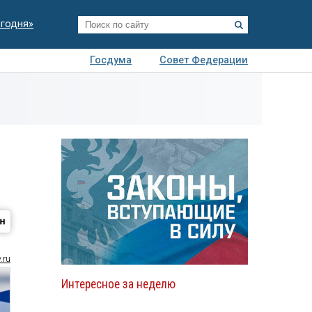
егодня»
Госдума
Совет Федерации
я
Авто
Недвижимость
Технологии
иза
.ru
Интересное за неделю