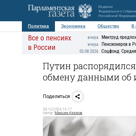
Издание
Федерального Собран
Российской Федераци
Политика
Экономика
Общество
В
Все о пенсиях
Фото
Авторы
Персоны
Мнения
Регионы
Минтруд предлож
вчера
Пенсионеров в Р
вчера
в России
Соцфонд: Средня
05.08.2026
Путин распорядился
обмену данными об 
Поделиться
03.10.2024 15:17
Автор:
Максим Крюков