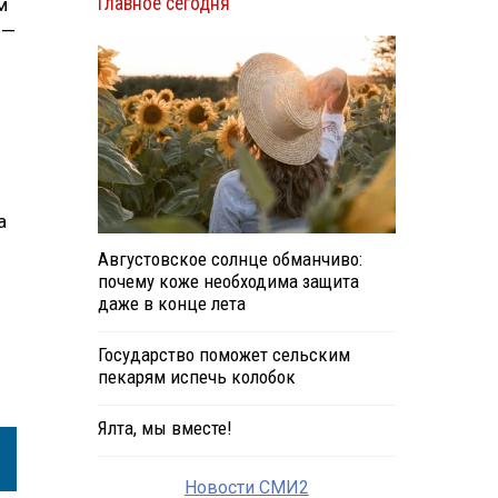
Главное сегодня
м
 —
а
Августовское солнце обманчиво:
почему коже необходима защита
даже в конце лета
Государство поможет сельским
пекарям испечь колобок
Ялта, мы вместе!
Новости СМИ2