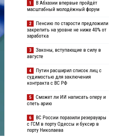
В Абхазии впервые пройдёт
1
масштабный молодёжный форум
Пенсию по старости предложили
2
закрепить на уровне не ниже 40% от
заработка
Законы, вступающие в силу в
3
августе
Путин расширил список лиц с
4
судимостью для заключения
контракта с ВС РФ
Сможет ли ИИ написать оперу и
5
спеть арию
ВС России поразили резервуары
6
с ГСМ в порту Одессы и буксир в
порту Николаева