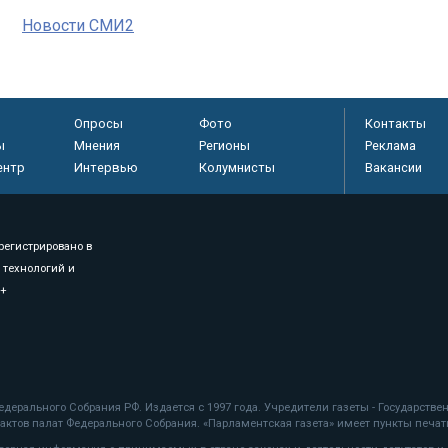
Новости СМИ2
Опросы
Фото
Контакты
ы
Мнения
Регионы
Реклама
ентр
Интервью
Колумнисты
Вакансии
регистрировано в
 технологий и
8+
.
дерального Собрания РФ. Издается с 1997 года. Учредители газеты - Государств
ктов палат Федерального Собрания. «Парламентская газета» имеет пункты печати