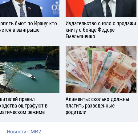
опять бьют по Ирану: кто
Издательство сняло с продажи
нется в выигрыше
книгу о бойце Федоре
Емельяненко
шителей правил
Алименты: сколько должны
ходства оштрафуют в
платить разведенные
матическом режиме
родители
Новости СМИ2