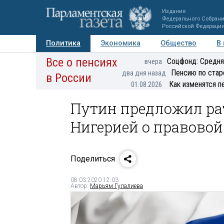
Издание
Федерального Собран
Российской Федераци
Политика
Экономика
Общество
В
Все о пенсиях
Фото
Авторы
Персоны
Мнения
Регионы
Соцфонд: Средня
вчера
Пенсию по стар
два дня назад
в России
Как изменятся п
01.08.2026
Путин предложил ра
Нигерией о правово
Поделиться
08.03.2020 12:03
Автор:
Марьям Гулалиева