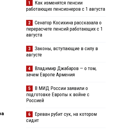
Как изменятся пенсии
1
работающих пенсионеров с 1 августа
Сенатор Косихина рассказала о
2
перерасчете пенсий работающих с 1
августа
Законы, вступающие в силу в
3
августе
Владимир Джабаров — о том,
4
зачем Европе Армения
В МИД России заявили о
5
подготовке Европы к войне с
Россией
ра
Ереван рубит сук, на котором
6
сидит