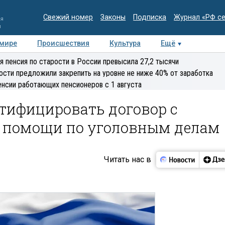
Свежий номер
Законы
Подписка
Журнал «РФ с
ия
и
 мире
Происшествия
Культура
Ещё
Медиацентр
Интервью
Колумнисты
Делова
я пенсия по старости в России превысила 27,2 тысячи
эксперт
ости предложили закрепить на уровне не ниже 40% от заработка
енсии работающих пенсионеров с 1 августа
тифицировать договор с
й помощи по уголовным делам
Читать нас в