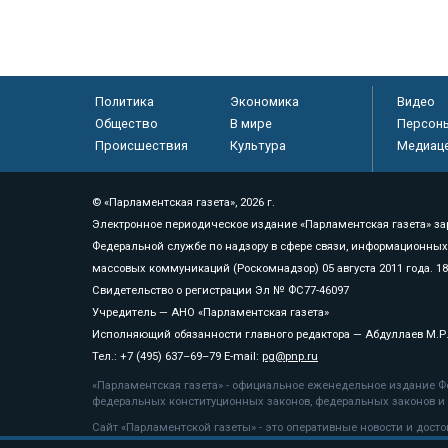
Политика
Экономика
Видео
Общество
В мире
Персон
Происшествия
Культура
Медиац
© «Парламентская газета», 2026 г.
Электронное периодическое издание «Парламентская газета» за
Федеральной службе по надзору в сфере связи, информационных
массовых коммуникаций (Роскомнадзор) 05 августа 2011 года. 1
Свидетельство о регистрации Эл № ФС77-46097
Учредитель — АНО «Парламентская газета»
Исполняющий обязанности главного редактора — Абдуллаев М.Р
Тел.: +7 (495) 637–69–79 E-mail:
pg@pnp.ru
«Парламентская газета» - официальное еженедельное издание Фе
федеральных конституционных законов, федеральных законов и а
Сайт «Парламентской газеты» - это оперативные новости и дост
«Парламентской газеты» активная ссылка на pnp.ru обязательна.