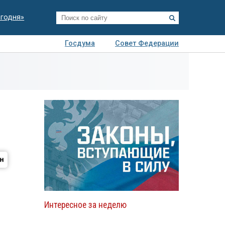
егодня»
Госдума
Совет Федерации
я
Авто
Недвижимость
Технологии
иза
Интересное за неделю