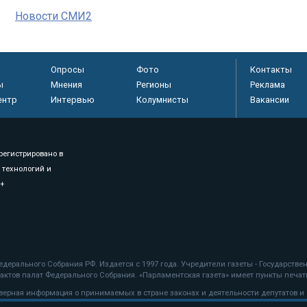
Новости СМИ2
Опросы
Фото
Контакты
ы
Мнения
Регионы
Реклама
ентр
Интервью
Колумнисты
Вакансии
регистрировано в
 технологий и
8+
.
дерального Собрания РФ. Издается с 1997 года. Учредители газеты - Государств
ктов палат Федерального Собрания. «Парламентская газета» имеет пункты печати
оверная информация о принимаемых в стране законах и деятельности депутатов и