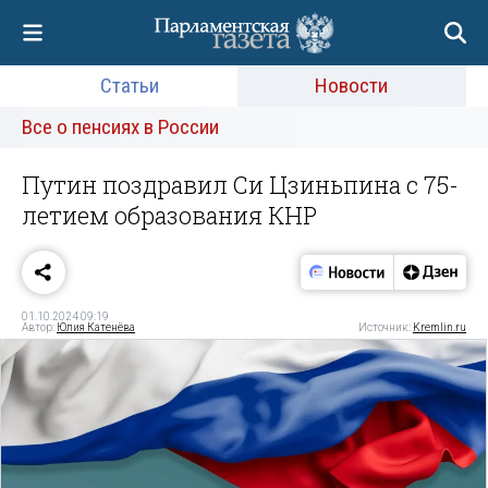
Статьи
Новости
Все о пенсиях в России
Путин поздравил Си Цзиньпина с 75-
летием образования КНР
01.10.2024 09:19
Автор:
Юлия Катенёва
Источник:
Kremlin.ru