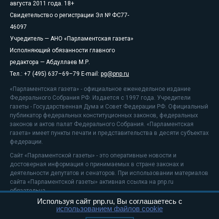
августа 2011 года. 18+
Свидетельство о регистрации Эл № ФС77-
46097
Учредитель — АНО «Парламентская газета»
Исполняющий обязанности главного
редактора — Абдуллаев М.Р.
Тел.: +7 (495) 637–69–79 E-mail:
pg@pnp.ru
«Парламентская газета» - официальное еженедельное издание
Федерального Собрания РФ. Издается с 1997 года. Учредители
газеты - Государственная Дума и Совет Федерации РФ. Официальный
публикатор федеральных конституционных законов, федеральных
законов и актов палат Федерального Собрания. «Парламентская
газета» имеет пункты печати и представительства в десяти субъектах
федерации.
Сайт «Парламентской газеты» - это оперативные новости и
достоверная информация о принимаемых в стране законах и
деятельности депутатов и сенаторов. При использовании материалов
сайта «Парламентской газеты» активная ссылка на pnp.ru
обязательна.
Используя сайт pnp.ru, Вы соглашаетесь с
На информационном ресурсе применяются
рекомендательные
использованием файлов cookie
технологии