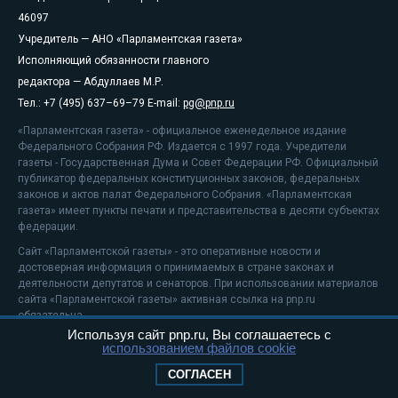
46097
Учредитель — АНО «Парламентская газета»
Исполняющий обязанности главного
редактора — Абдуллаев М.Р.
Тел.: +7 (495) 637–69–79 E-mail:
pg@pnp.ru
«Парламентская газета» - официальное еженедельное издание
Федерального Собрания РФ. Издается с 1997 года. Учредители
газеты - Государственная Дума и Совет Федерации РФ. Официальный
публикатор федеральных конституционных законов, федеральных
законов и актов палат Федерального Собрания. «Парламентская
газета» имеет пункты печати и представительства в десяти субъектах
федерации.
Сайт «Парламентской газеты» - это оперативные новости и
достоверная информация о принимаемых в стране законах и
деятельности депутатов и сенаторов. При использовании материалов
сайта «Парламентской газеты» активная ссылка на pnp.ru
обязательна.
Используя сайт pnp.ru, Вы соглашаетесь с
На информационном ресурсе применяются
рекомендательные
использованием файлов cookie
технологии
Положение о защите персональных данных
СОГЛАСЕН