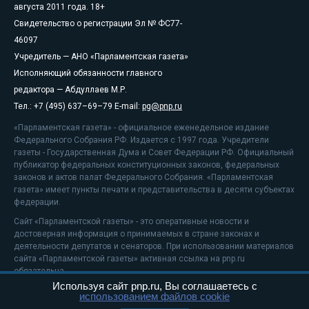
августа 2011 года. 18+
Свидетельство о регистрации Эл № ФС77-
46097
Учредитель — АНО «Парламентская газета»
Исполняющий обязанности главного
редактора — Абдуллаев М.Р.
Тел.: +7 (495) 637–69–79 E-mail:
pg@pnp.ru
«Парламентская газета» - официальное еженедельное издание
Федерального Собрания РФ. Издается с 1997 года. Учредители
газеты - Государственная Дума и Совет Федерации РФ. Официальный
публикатор федеральных конституционных законов, федеральных
законов и актов палат Федерального Собрания. «Парламентская
газета» имеет пункты печати и представительства в десяти субъектах
федерации.
Сайт «Парламентской газеты» - это оперативные новости и
достоверная информация о принимаемых в стране законах и
деятельности депутатов и сенаторов. При использовании материалов
сайта «Парламентской газеты» активная ссылка на pnp.ru
обязательна.
Используя сайт pnp.ru, Вы соглашаетесь с
На информационном ресурсе применяются
рекомендательные
использованием файлов cookie
технологии