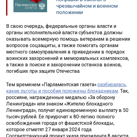
чрезвычайном и военном
положении
В свою очередь, федеральные органы власти и
органы исполнительной власти субъектов должны
оказывать всемерную помощь ветеранам в решении
вопросов соцзащиты, а также помогать органам
местного самоуправления в приведении в порядок
воинских захоронений и мемориальных комплексов,
а также в поиске и захоронении останков воинов,
погибших при защите Отечества.
Тем временем «Парламентская газета»
разбиралась,
какие льготы и пособия положены блокадникам
. Так,
россияне, награжденные медалью «За оборону
Ленинграда» или знаком «Жителю блокадного
Ленинграда», получат единовременную выплату в 50
тысяч рублей. Ее приурочат к 80-летию полного
освобождения города от фашистской блокады,
которое отметят 27 января 2024 года.
Соответствующий проект указа президента 8 августа