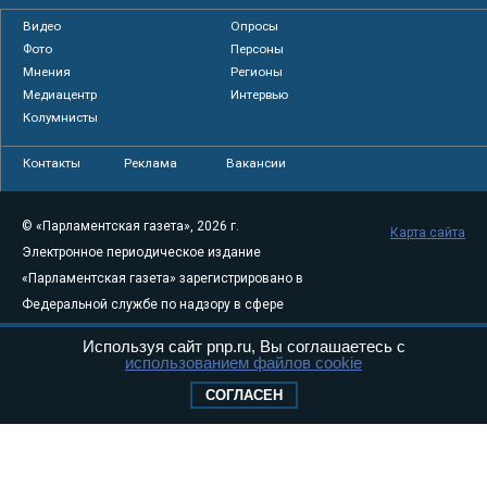
Видео
Опросы
Фото
Персоны
Мнения
Регионы
Медиацентр
Интервью
Колумнисты
Контакты
Реклама
Вакансии
© «Парламентская газета», 2026 г.
Карта сайта
Электронное периодическое издание
«Парламентская газета» зарегистрировано в
Федеральной службе по надзору в сфере
связи, информационных технологий и
Используя сайт pnp.ru, Вы соглашаетесь с
массовых коммуникаций (Роскомнадзор) 05
использованием файлов cookie
августа 2011 года. 18+
СОГЛАСЕН
Свидетельство о регистрации Эл № ФС77-
46097
Учредитель — АНО «Парламентская газета»
Исполняющий обязанности главного