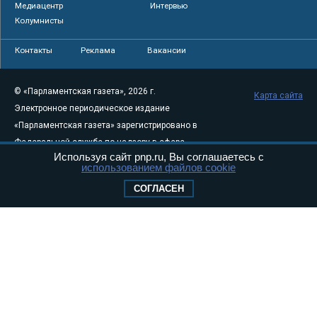
Медиацентр
Интервью
Колумнисты
Контакты
Реклама
Вакансии
© «Парламентская газета», 2026 г.
Карта сайта
Электронное периодическое издание
«Парламентская газета» зарегистрировано в
Федеральной службе по надзору в сфере
Используя сайт pnp.ru, Вы соглашаетесь с
связи, информационных технологий и
использованием файлов cookie
массовых коммуникаций (Роскомнадзор) 05
СОГЛАСЕН
августа 2011 года. 18+
Свидетельство о регистрации Эл № ФС77-
46097
Учредитель — АНО «Парламентская газета»
Исполняющий обязанности главного
редактора — Абдуллаев М.Р.
Тел.: +7 (495) 637–69–79 E-mail:
pg@pnp.ru
«Парламентская газета» - официальное еженедельное издание