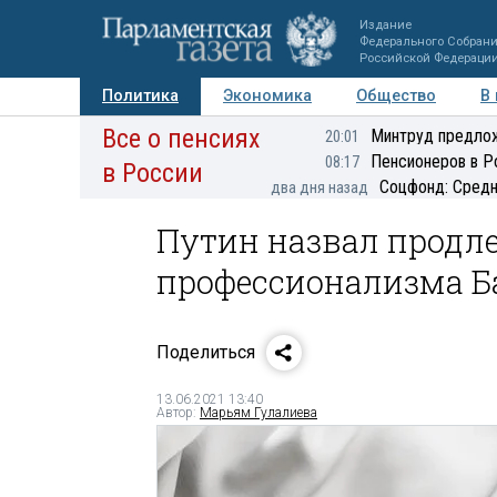
Издание
Федерального Собран
Российской Федераци
Политика
Экономика
Общество
В
Все о пенсиях
Фото
Авторы
Персоны
Мнения
Регионы
Минтруд предлож
20:01
Пенсионеров в Р
08:17
в России
Соцфонд: Средн
два дня назад
Путин назвал продл
профессионализма Б
Поделиться
13.06.2021 13:40
Автор:
Марьям Гулалиева