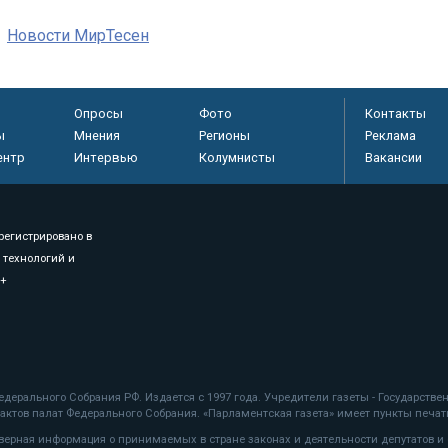
Новости МирТесен
Опросы
Фото
Контакты
ы
Мнения
Регионы
Реклама
ентр
Интервью
Колумнисты
Вакансии
регистрировано в
 технологий и
8+
.
дерального Собрания РФ. Издается с 1997 года. Учредители газеты - Государств
ктов палат Федерального Собрания. «Парламентская газета» имеет пункты печати
оверная информация о принимаемых в стране законах и деятельности депутатов и