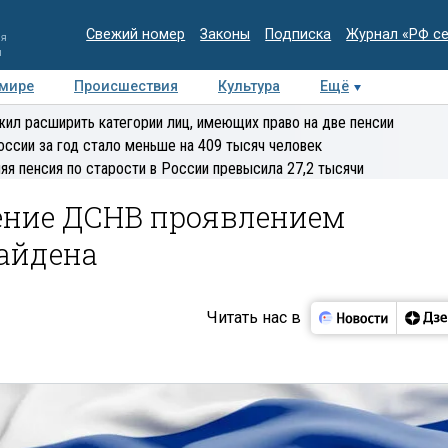
Свежий номер
Законы
Подписка
Журнал «РФ с
ия
и
 мире
Происшествия
Культура
Ещё
Медиацентр
Интервью
Колумнисты
Делова
ил расширить категории лиц, имеющих право на две пенсии
эксперт
оссии за год стало меньше на 409 тысяч человек
яя пенсия по старости в России превысила 27,2 тысячи
ение ДСНВ проявлением
айдена
Читать нас в