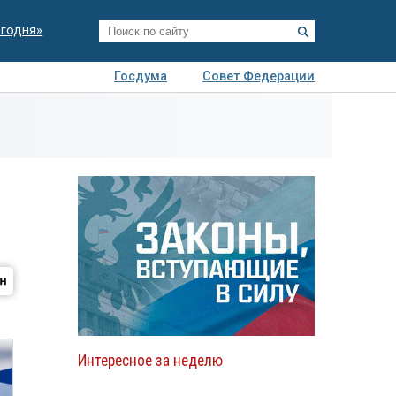
егодня»
Госдума
Совет Федерации
я
Авто
Недвижимость
Технологии
иза
Интересное за неделю