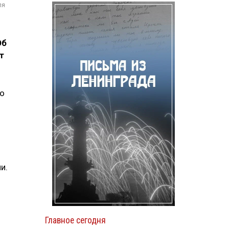
ля
Об
т
жо
и.
Главное сегодня