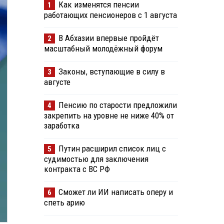
Как изменятся пенсии
1
работающих пенсионеров с 1 августа
В Абхазии впервые пройдёт
2
масштабный молодёжный форум
Законы, вступающие в силу в
3
августе
Пенсию по старости предложили
4
закрепить на уровне не ниже 40% от
заработка
Путин расширил список лиц с
5
судимостью для заключения
контракта с ВС РФ
Сможет ли ИИ написать оперу и
6
спеть арию