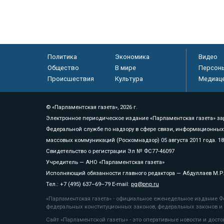
Политика
Экономика
Видео
Общество
В мире
Персон
Происшествия
Культура
Медиац
© «Парламентская газета», 2026 г.
Электронное периодическое издание «Парламентская газета» за
Федеральной службе по надзору в сфере связи, информационных
массовых коммуникаций (Роскомнадзор) 05 августа 2011 года. 1
Свидетельство о регистрации Эл № ФС77-46097
Учредитель — АНО «Парламентская газета»
Исполняющий обязанности главного редактора — Абдуллаев М.Р
Тел.: +7 (495) 637–69–79 E-mail:
pg@pnp.ru
«Парламентская газета» - официальное еженедельное издание Фе
федеральных конституционных законов, федеральных законов и а
Сайт «Парламентской газеты» - это оперативные новости и дост