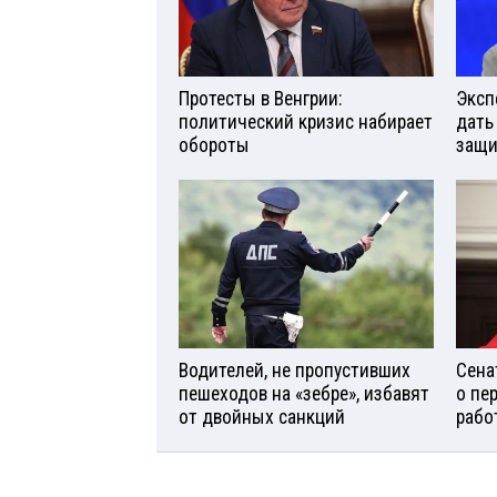
Протесты в Венгрии:
Эксп
политический кризис набирает
дать
обороты
защи
Водителей, не пропустивших
Сена
пешеходов на «зебре», избавят
о пе
от двойных санкций
рабо