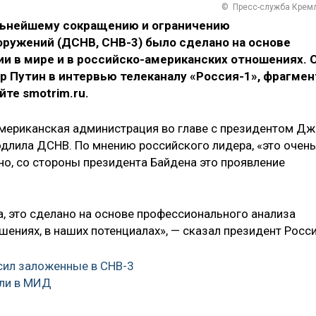
© Пресс-служба Крем
льнейшему сокращению и ограничению
оружений (ДСНВ, СНВ-3) было сделано на основе
и в мире и в российско-американских отношениях. 
р Путин в интервью телеканалу «Россия-1», фрагмен
йте smotrim.ru.
американская администрация во главе с президентом Д
одлила ДСНВ. По мнению российского лидера, «это очень
но, со стороны президента Байдена это проявление
а, это сделано на основе профессионального анализа
шениях, в наших потенциалах», — сказал президент Росси
сил заложенные в СНВ-3
или в МИД