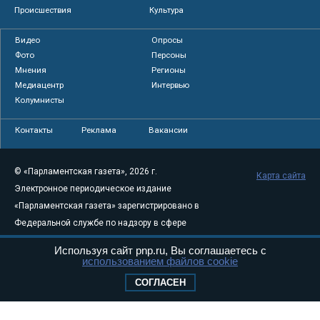
Происшествия
Культура
Видео
Опросы
Фото
Персоны
Мнения
Регионы
Медиацентр
Интервью
Колумнисты
Контакты
Реклама
Вакансии
© «Парламентская газета», 2026 г.
Карта сайта
Электронное периодическое издание
«Парламентская газета» зарегистрировано в
Федеральной службе по надзору в сфере
связи, информационных технологий и
Используя сайт pnp.ru, Вы соглашаетесь с
массовых коммуникаций (Роскомнадзор) 05
использованием файлов cookie
августа 2011 года. 18+
СОГЛАСЕН
Свидетельство о регистрации Эл № ФС77-
46097