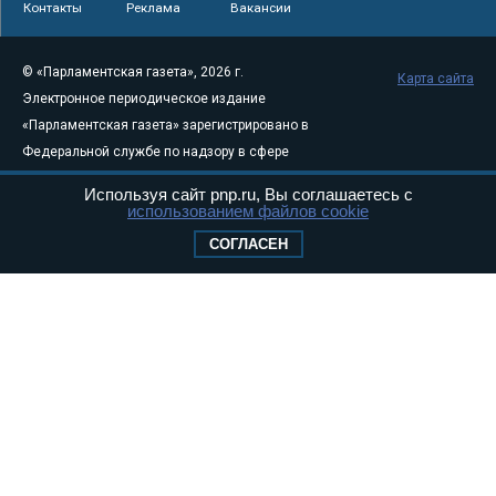
Контакты
Реклама
Вакансии
© «Парламентская газета», 2026 г.
Карта сайта
Электронное периодическое издание
«Парламентская газета» зарегистрировано в
Федеральной службе по надзору в сфере
связи, информационных технологий и
Используя сайт pnp.ru, Вы соглашаетесь с
массовых коммуникаций (Роскомнадзор) 05
использованием файлов cookie
августа 2011 года. 18+
СОГЛАСЕН
Свидетельство о регистрации Эл № ФС77-
46097
Учредитель — АНО «Парламентская газета»
Исполняющий обязанности главного
редактора — Абдуллаев М.Р.
Тел.: +7 (495) 637–69–79 E-mail:
pg@pnp.ru
«Парламентская газета» - официальное еженедельное издание
Федерального Собрания РФ. Издается с 1997 года. Учредители
газеты - Государственная Дума и Совет Федерации РФ. Официальный
публикатор федеральных конституционных законов, федеральных