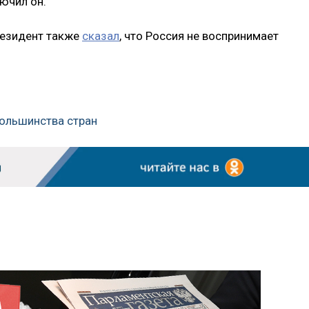
лючил он.
резидент также
сказал
, что Россия не воспринимает
большинства стран