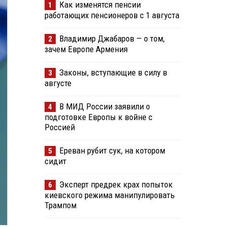
Как изменятся пенсии
1
работающих пенсионеров с 1 августа
Владимир Джабаров — о том,
2
зачем Европе Армения
Законы, вступающие в силу в
3
августе
В МИД России заявили о
4
подготовке Европы к войне с
Россией
Ереван рубит сук, на котором
5
сидит
Эксперт предрек крах попыток
6
киевского режима манипулировать
Трампом