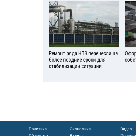
Ремонт ряда НПЗ перенесли на
Офор
более поздние сроки для
собс
стабилизации ситуации
Политика
Экономика
Видео
Общество
В мире
Персон