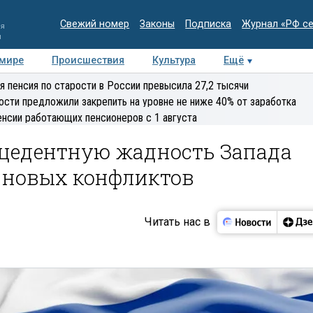
Свежий номер
Законы
Подписка
Журнал «РФ с
ия
и
 мире
Происшествия
Культура
Ещё
Медиацентр
Интервью
Колумнисты
Делова
я пенсия по старости в России превысила 27,2 тысячи
эксперт
ости предложили закрепить на уровне не ниже 40% от заработка
енсии работающих пенсионеров с 1 августа
ецедентную жадность Запада
 новых конфликтов
Читать нас в