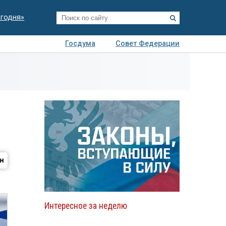
егодня»
Госдума
Совет Федерации
я
Авто
Недвижимость
Технологии
иза
Интересное за неделю