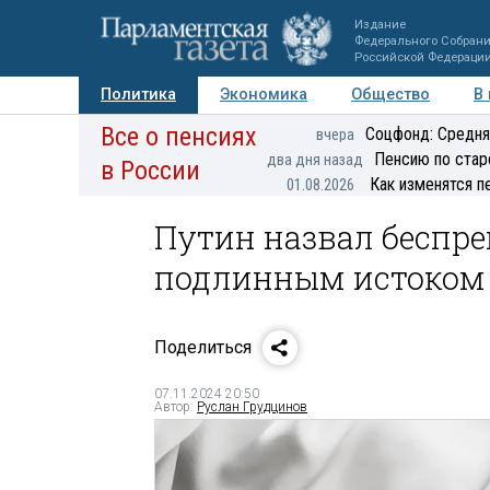
Издание
Федерального Собран
Российской Федераци
Политика
Экономика
Общество
В
Все о пенсиях
Фото
Авторы
Персоны
Мнения
Регионы
Соцфонд: Средня
вчера
Пенсию по стар
два дня назад
в России
Как изменятся п
01.08.2026
Путин назвал беспр
подлинным истоком
Поделиться
07.11.2024 20:50
Автор:
Руслан Грудцинов