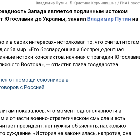
Владимир Путин.
© Кристина Кормилицына / РИА Новос
 жадность Запада является подлинным истоком
т Югославии до Украины, заявил
Владимир Путин
на
о и в своих интересах» истолковал то, что считал итогам
д себя мир. «Его беспардонная и беспрецедентная
инные истоки конфликтов, начиная с трагедии Югославии
Ближнего Востока», — отметил глава государства.
лся от помощи союзников в
говоров с Россией
литам показалось, что момент однополярности в
м и отчасти военно-стратегическом смысле и есть
считает президент, нет нужны объяснять, насколько
о суждение. «История не закончилась, напротив, она