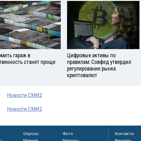
мить гараж в
Цифровые активы по
твенность станет проще
правилам: Совфед утвердил
регулирование рынка
криптовалют
Новости СМИ2
Новости СМИ2
Опросы
Фото
Контакты
ы
Мнения
Регионы
Реклама