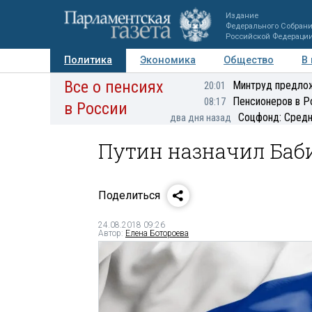
Издание
Федерального Собран
Российской Федераци
Политика
Экономика
Общество
В
Все о пенсиях
Фото
Авторы
Персоны
Мнения
Регионы
Минтруд предлож
20:01
Пенсионеров в Р
08:17
в России
Соцфонд: Средн
два дня назад
Путин назначил Баб
Поделиться
24.08.2018 09:26
Автор:
Елена Ботороева