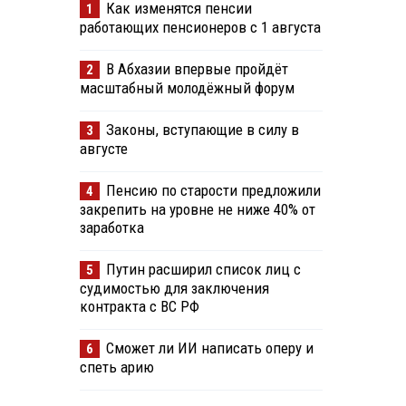
Как изменятся пенсии
1
работающих пенсионеров с 1 августа
В Абхазии впервые пройдёт
2
масштабный молодёжный форум
Законы, вступающие в силу в
3
августе
Пенсию по старости предложили
4
закрепить на уровне не ниже 40% от
заработка
Путин расширил список лиц с
5
судимостью для заключения
контракта с ВС РФ
Сможет ли ИИ написать оперу и
6
спеть арию