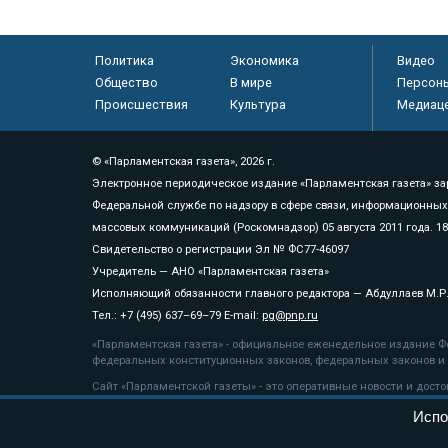
Политика
Экономика
Видео
Общество
В мире
Персон
Происшествия
Культура
Медиац
© «Парламентская газета», 2026 г.
Электронное периодическое издание «Парламентская газета» за
Федеральной службе по надзору в сфере связи, информационных
массовых коммуникаций (Роскомнадзор) 05 августа 2011 года. 1
Свидетельство о регистрации Эл № ФС77-46097
Учредитель — АНО «Парламентская газета»
Исполняющий обязанности главного редактора — Абдуллаев М.Р
Тел.: +7 (495) 637–69–79 E-mail:
pg@pnp.ru
«Парламентская газета» - официальное еженедельное издание Фе
федеральных конституционных законов, федеральных законов и а
Сайт «Парламентской газеты» - это оперативные новости и дост
«Парламентской газеты» активная ссылка на pnp.ru обязательна.
Испо
На информационном ресурсе применяются
рекомендательные т
Положение о защите персональных данных