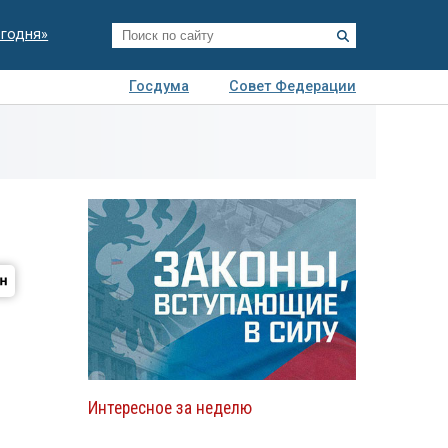
егодня»
Госдума
Совет Федерации
я
Авто
Недвижимость
Технологии
иза
Интересное за неделю