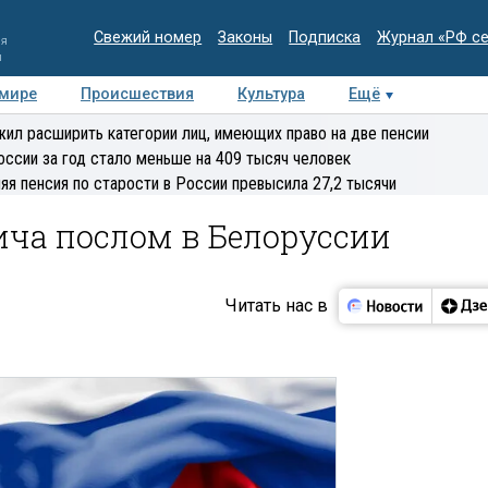
Свежий номер
Законы
Подписка
Журнал «РФ с
ия
и
 мире
Происшествия
Культура
Ещё
Медиацентр
Интервью
Колумнисты
Делова
ил расширить категории лиц, имеющих право на две пенсии
эксперт
оссии за год стало меньше на 409 тысяч человек
яя пенсия по старости в России превысила 27,2 тысячи
ича послом в Белоруссии
Читать нас в