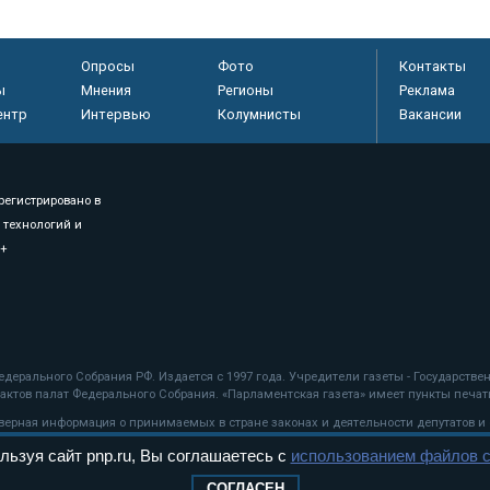
Опросы
Фото
Контакты
ы
Мнения
Регионы
Реклама
ентр
Интервью
Колумнисты
Вакансии
регистрировано в
 технологий и
8+
.
дерального Собрания РФ. Издается с 1997 года. Учредители газеты - Государств
ктов палат Федерального Собрания. «Парламентская газета» имеет пункты печати
оверная информация о принимаемых в стране законах и деятельности депутатов и
льзуя сайт pnp.ru, Вы соглашаетесь с
использованием файлов c
ехнологии
СОГЛАСЕН