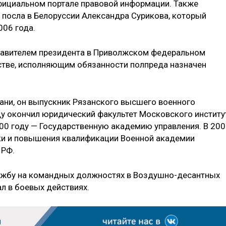
фициальном портале правовой информации. Также
 посла в Белоруссии Александра Сурикова, который
006 года.
тавителем президента в Приволжском федеральном
стве, исполняющим обязанности полпреда назначен
зани, он выпускник Рязанского высшего военного
ду окончил юридический факультет Московского институ
000 году — Государственную академию управления. В 20
вки и повышения квалификации Военной академии
 РФ.
лужбу на командных должностях в Воздушно-десантных
ал в боевых действиях.