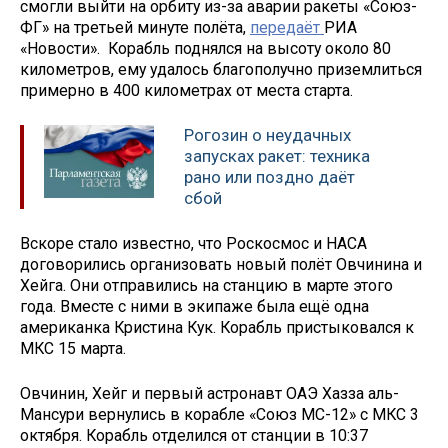
смогли выйти на орбиту из-за аварии ракеты «Союз-
ФГ» на третьей минуте полёта,
передаёт
РИА
«Новости». Корабль поднялся на высоту около 80
километров, ему удалось благополучно приземлиться
примерно в 400 километрах от места старта.
Рогозин о неудачных
запусках ракет: техника
рано или поздно даёт
сбой
Вскоре стало известно, что Роскосмос и НАСА
договорились организовать новый полёт Овчинина и
Хейга. Они отправились на станцию в марте этого
года. Вместе с ними в экипаже была ещё одна
американка Кристина Кук. Корабль пристыковался к
МКС 15 марта.
Овчинин, Хейг и первый астронавт ОАЭ Хазза аль-
Мансури вернулись в корабле «Союз МС-12» с МКС 3
октября. Корабль отделился от станции в 10:37