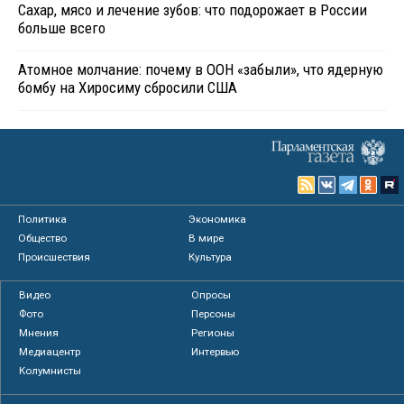
Сахар, мясо и лечение зубов: что подорожает в России
больше всего
Атомное молчание: почему в ООН «забыли», что ядерную
бомбу на Хиросиму сбросили США
Политика
Экономика
Общество
В мире
Происшествия
Культура
Видео
Опросы
Фото
Персоны
Мнения
Регионы
Медиацентр
Интервью
Колумнисты